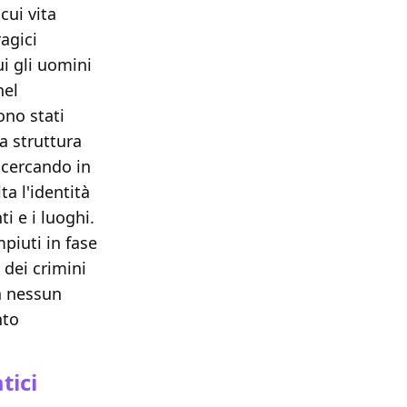
cui vita
agici
i gli uomini
nel
ono stati
la struttura
 cercando in
ta l'identità
i e i luoghi.
piuti in fase
 dei crimini
n nessun
nto
tici