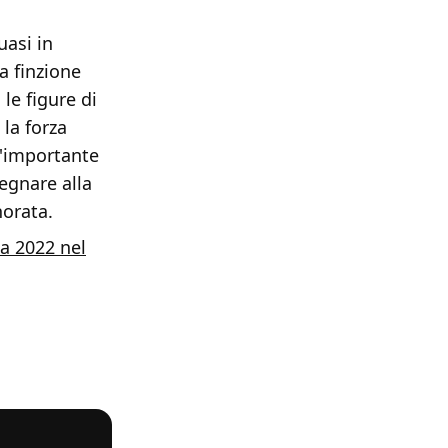
uasi in
a finzione
le figure di
 la forza
l'importante
egnare alla
norata.
ia 2022 nel