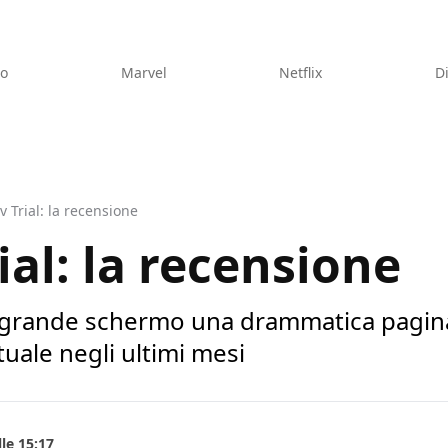
eo
Marvel
Netflix
D
v Trial: la recensione
ial: la recensione
l grande schermo una drammatica pagina 
tuale negli ultimi mesi
le 15:17