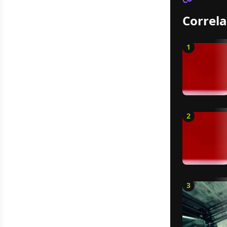
Correla
1
2
3