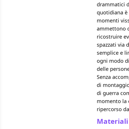
drammatici de
quotidiana è 
momenti viss
ammettono di
ricostruire e
spazzati via d
semplice e li
ogni modo di s
delle persone
Senza accomp
di montaggio
di guerra co
momento la c
ripercorso da
Materiali