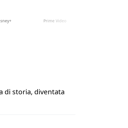
isney+
Prime Video
di storia, diventata