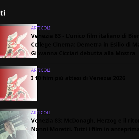
ti
ARTICOLI
Venezia 83 - L'unico film italiano di Bi
College Cinema: Demetra in Esilio di M
Giovanna Cicciari debutta alla Mostra
ARTICOLI
I 10 film più attesi di Venezia 2026
ARTICOLI
Venezia 83: McDonagh, Herzog e il rito
Nanni Moretti. Tutti i film in anteprim