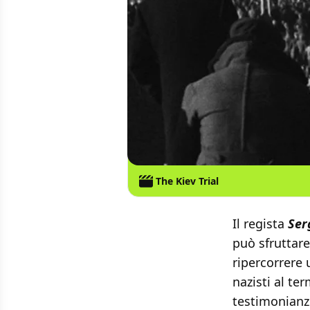
The Kiev Trial
Il regista
Ser
può sfruttare
ripercorrere 
nazisti al t
testimonianze