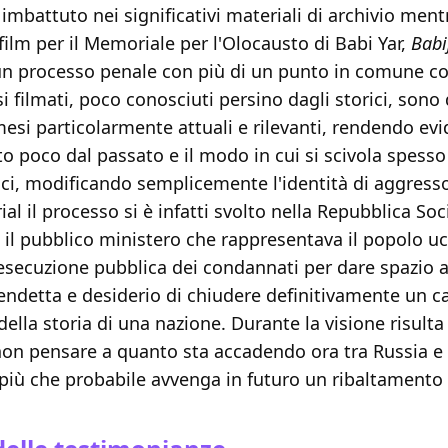
è imbattuto nei significativi materiali di archivio ment
film per il Memoriale per l'Olocausto di Babi Yar,
Babij
un processo penale con più di un punto in comune co
si filmati, poco conosciuti persino dagli storici, sono 
mesi particolarmente attuali e rilevanti, rendendo ev
to poco dal passato e il modo in cui si scivola spesso 
gici, modificando semplicemente l'identità di aggresso
ial il processo si è infatti svolto nella Repubblica Soc
 il pubblico ministero che rappresentava il popolo uc
'esecuzione pubblica dei condannati per dare spazio 
endetta e desiderio di chiudere definitivamente un c
lla storia di una nazione. Durante la visione risulta
non pensare a quanto sta accadendo ora tra Russia e 
 più che probabile avvenga in futuro un ribaltamento d