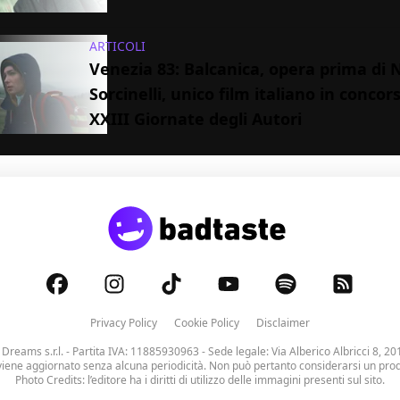
ARTICOLI
Venezia 83: Balcanica, opera prima di 
Sorcinelli, unico film italiano in concors
XXIII Giornate degli Autori
Privacy Policy
Cookie Policy
Disclaimer
 Dreams s.r.l.
- Partita IVA: 11885930963 - Sede legale: Via Alberico Albricci 8, 20
viene aggiornato senza alcuna periodicità. Non può pertanto considerarsi un prodo
Photo Credits: l’editore ha i diritti di utilizzo delle immagini presenti sul sito.