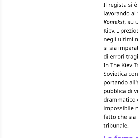
Il regista si 
lavorando al 
Kontekst
, su 
Kiev. I prezio
negli ultimi 
si sia impara
di errori tra
In The Kiev Tr
Sovietica con
portando all
pubblica di v
drammatico de
impossibile 
fatto che sia
tribunale.