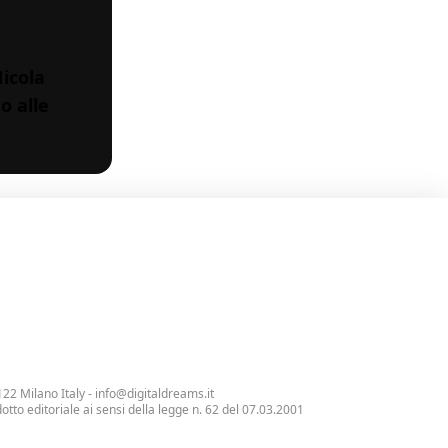
Nicola
o alle
122 Milano Italy -
info@digitaldreams.it
tto editoriale ai sensi della legge n. 62 del 07.03.2001