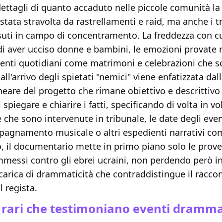
ttagli di quanto accaduto nelle piccole comunità la 
stata stravolta da rastrellamenti e raid, ma anche i tr
uti in campo di concentramento. La freddezza con cu
 aver ucciso donne e bambini, le emozioni provate 
venti quotidiani come matrimoni e celebrazioni che s
all'arrivo degli spietati "nemici" viene enfatizzata dal
neare del progetto che rimane obiettivo e descrittivo
piegare e chiarire i fatti, specificando di volta in vol
 che sono intervenute in tribunale, le date degli event
agnamento musicale o altri espedienti narrativi com
, il documentario mette in primo piano solo le prove
mmessi contro gli ebrei ucraini, non perdendo però i
arica di drammaticità che contraddistingue il racco
l regista.
 rari che testimoniano eventi dramma