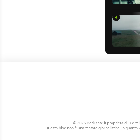
4
© 2026 BadTaste.it proprietà di
Digital
Questo blog non è una testata giornalistica, in quanto 