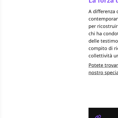
La forza 
A differenza 
contemporanea
per ricostrui
chi ha condot
delle testim
compito di ri
collettività 
Potete trovar
nostro specia