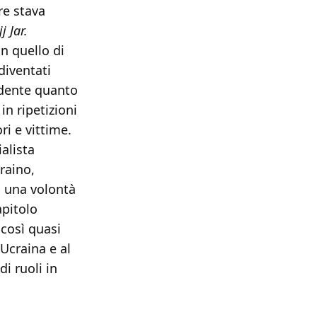
re stava
j Jar.
n quello di
diventati
idente quanto
in ripetizioni
ri e vittime.
ialista
raino,
a una volontà
apitolo
 così quasi
Ucraina e al
i ruoli in