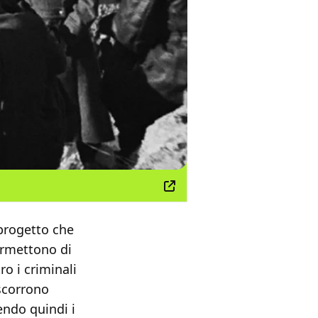
 progetto che
permettono di
ro i criminali
scorrono
endo quindi i