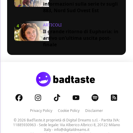
informazioni sulla serie tv sugli
883, Nord Sud Ovest Est
ARTICOLI
4
Il grande ritorno di Euphoria: in
arrivo un’ultima uscita post-
finale
Privacy Policy
Cookie Policy
Disclaimer
© 2026 BadTaste.it proprietà di
Digital Dreams s.r.l.
- Partita IVA:
11885930963 - Sede legale: Via Alberico Albricci 8, 20122 Milano
Italy -
info@digitaldreams.it