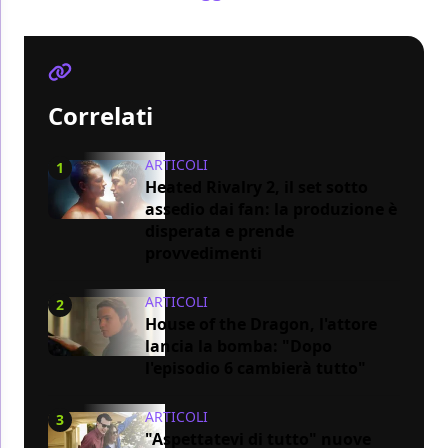
Correlati
ARTICOLI
1
Heated Rivalry 2, il set sotto
assedio dai fan: la produzione è
disperata e prende
provvedimenti
ARTICOLI
2
House of the Dragon, l'attore
lancia la bomba: "Dopo
l'episodio 6 cambierà tutto"
ARTICOLI
3
"Aspettatevi di tutto" nuove