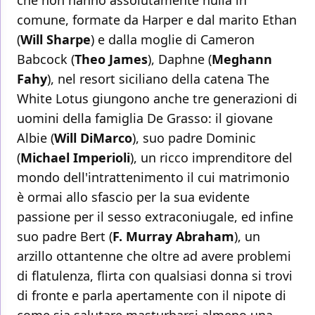
comune, formate da Harper e dal marito Ethan
(
Will Sharpe
) e dalla moglie di Cameron
Babcock (
Theo James
), Daphne (
Meghann
Fahy
), nel resort siciliano della catena The
White Lotus giungono anche tre generazioni di
uomini della famiglia De Grasso: il giovane
Albie (
Will DiMarco
), suo padre Dominic
(
Michael Imperioli
), un ricco imprenditore del
mondo dell'intrattenimento il cui matrimonio
è ormai allo sfascio per la sua evidente
passione per il sesso extraconiugale, ed infine
suo padre Bert (
F. Murray Abraham
), un
arzillo ottantenne che oltre ad avere problemi
di flatulenza, flirta con qualsiasi donna si trovi
di fronte e parla apertamente con il nipote di
come sia salutare masturbarsi almeno una