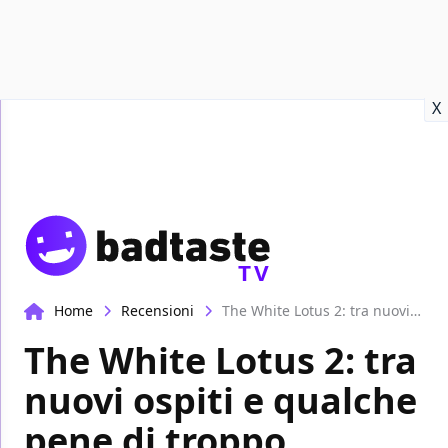
Recensioni
Format video
Marvel
Netflix
Disney+
Prime
X
TV
Home
Recensioni
The White Lotus 2: tra nuovi ospiti e qualche pene di troppo
The White Lotus 2: tra
nuovi ospiti e qualche
pene di troppo