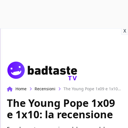
Recensioni
Format video
Marvel
Netflix
Disney+
Prime
X
TV
Home
Recensioni
The Young Pope 1x09 e 1x10: la recensione
The Young Pope 1x09
e 1x10: la recensione