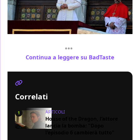
Continua a leggere su BadTaste
Correlati
ARTICOLI
1
House of the Dragon, l'attore
lancia la bomba: "Dopo
l'episodio 6 cambierà tutto"