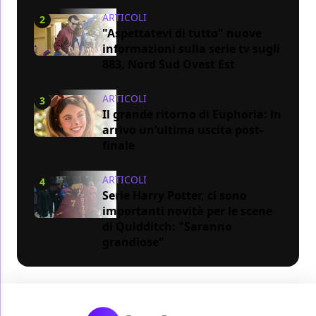
ARTICOLI
2
"Aspettatevi di tutto" nuove
informazioni sulla serie tv sugli
883, Nord Sud Ovest Est
ARTICOLI
3
Il grande ritorno di Euphoria: in
arrivo un’ultima uscita post-
finale
ARTICOLI
4
Serie Harry Potter, ci sono
importanti novità per le scene
di Quidditch: "Saranno
grandiose"