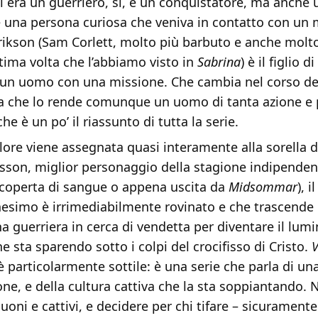
 era un guerriero, sì, e un conquistatore, ma anche 
e una persona curiosa che veniva in contatto con un
rikson (Sam Corlett, molto più barbuto e anche molto
ultima volta che l’abbiamo visto in
Sabrina
) è il figlio d
 un uomo con una missione. Che cambia nel corso del
a che lo rende comunque un uomo di tanta azione e
che è un po’ il riassunto di tutta la serie.
lore viene assegnata quasi interamente alla sorella di
vsson, miglior personaggio della stagione indipende
a coperta di sangue o appena uscita da
Midsommar
), 
anesimo è irrimediabilmente rovinato e che trascende 
a guerriera in cerca di vendetta per diventare il lu
he sta sparendo sotto i colpi del crocifisso di Cristo.
V
 particolarmente sottile: è una serie che parla di una
ione, e della cultura cattiva che la sta soppiantando. N
uoni e cattivi, e decidere per chi tifare – sicuramente 