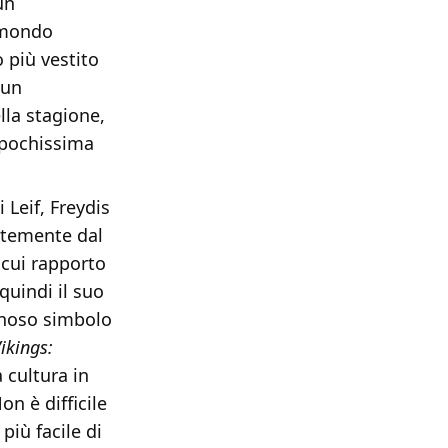
un
 mondo
 più vestito
i un
la stagione,
 pochissima
 Leif, Freydis
ntemente dal
il cui rapporto
quindi il suo
minoso simbolo
ikings:
 cultura in
on è difficile
più facile di