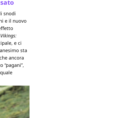
ssato
li snodi
ni e il nuovo
ffetto
.
Vikings:
pale, e ci
tianesimo sta
 che ancora
o “pagani”,
 quale