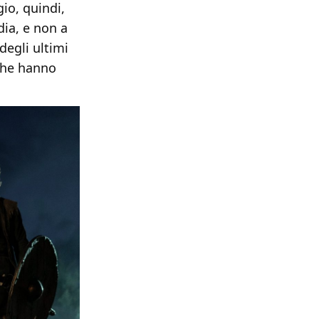
gio, quindi,
dia, e non a
degli ultimi
 che hanno