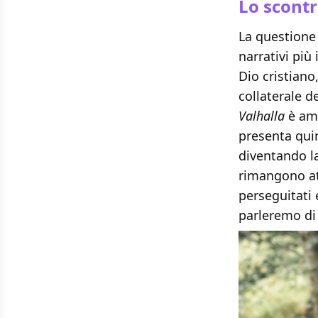
Lo scontr
La questione 
narrativi più
Dio cristiano
collaterale d
Valhalla
è amb
presenta quin
diventando la
rimangono att
perseguitati
parleremo di