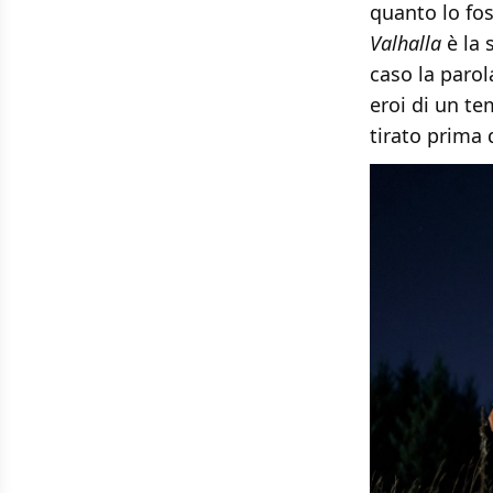
quanto lo fo
Valhalla
è la 
caso la parol
eroi di un t
tirato prima d