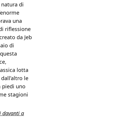
 natura di
n’enorme
lorava una
i riflessione
 creato da Jeb
aio di
i questa
ce,
assica lotta
all’altro le
n piedi uno
ime stagioni
i davanti a