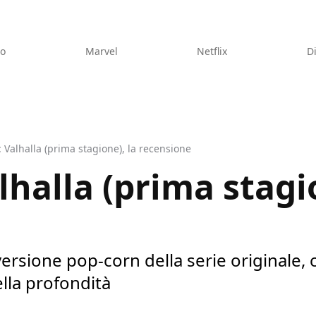
eo
Marvel
Netflix
D
: Valhalla (prima stagione), la recensione
lhalla (prima stagi
versione pop-corn della serie originale, 
lla profondità