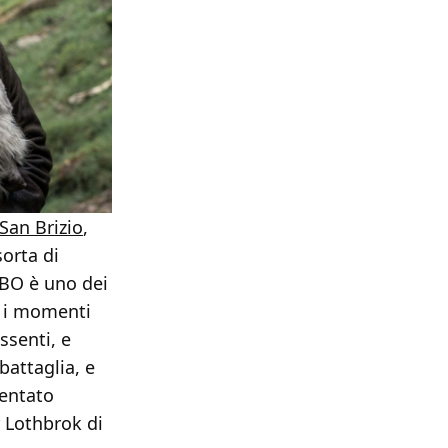
San Brizio
,
sorta di
 HBO è uno dei
: i momenti
assenti, e
 battaglia, e
sentato
r Lothbrok di