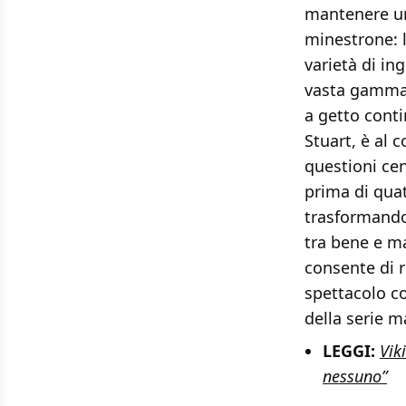
mantenere un
minestrone: l
varietà di in
vasta gamma 
a getto cont
Stuart, è al 
questioni cen
prima di quat
trasformando 
tra bene e ma
consente di r
spettacolo c
della serie m
LEGGI:
Vik
nessuno”