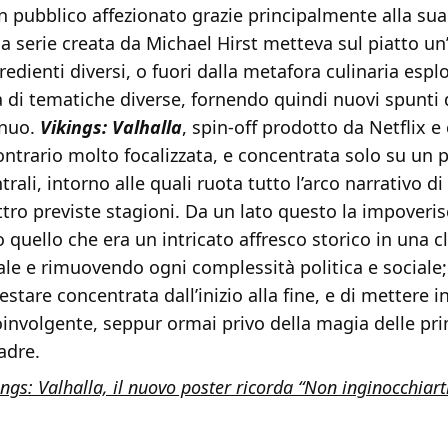
 pubblico affezionato grazie principalmente alla sua
a serie creata da Michael Hirst metteva sul piatto u
gredienti diversi, o fuori dalla metafora culinaria esp
di tematiche diverse, fornendo quindi nuovi spunti d
inuo.
Vikings: Valhalla
, spin-off prodotto da Netflix e
contrario molto focalizzata, e concentrata solo su un p
trali, intorno alle quali ruota tutto l’arco narrativo d
tro previste stagioni. Da un lato questo la impoveris
quello che era un intricato affresco storico in una cl
le e rimuovendo ogni complessità politica e sociale; d
estare concentrata dall’inizio alla fine, e di mettere i
oinvolgente, seppur ormai privo della magia delle pr
adre.
ings: Valhalla, il nuovo poster ricorda “Non inginocchiart