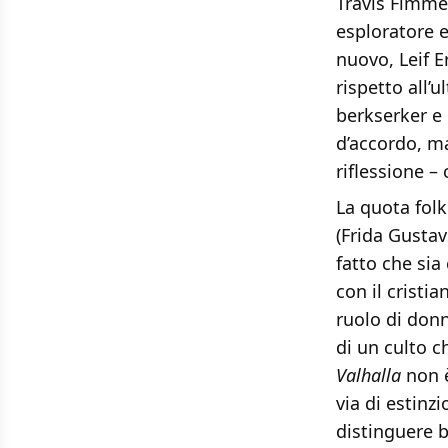
Travis Fimmel
esploratore 
nuovo, Leif E
rispetto all’
berkserker e
d’accordo, m
riflessione – 
La quota folk
(Frida Gusta
fatto che si
con il cristi
ruolo di donn
di un culto c
Valhalla
non è
via di estinz
distinguere b