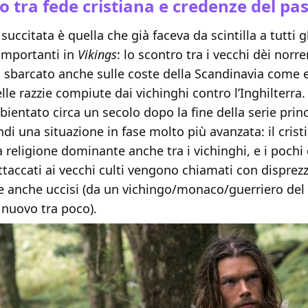
o tra fede cristiana e credenze del pa
succitata è quella che già faceva da scintilla a tutti g
 importanti in
Vikings
: lo scontro tra i vecchi dèi norre
, sbarcato anche sulle coste della Scandinavia come e
elle razzie compiute dai vichinghi contro l’Inghilterra
ientato circa un secolo dopo la fine della serie princi
di una situazione in fase molto più avanzata: il cris
 religione dominante anche tra i vichinghi, e i pochi
accati ai vecchi culti vengono chiamati con disprezz
 e anche uccisi (da un vichingo/monaco/guerriero del
 nuovo tra poco).