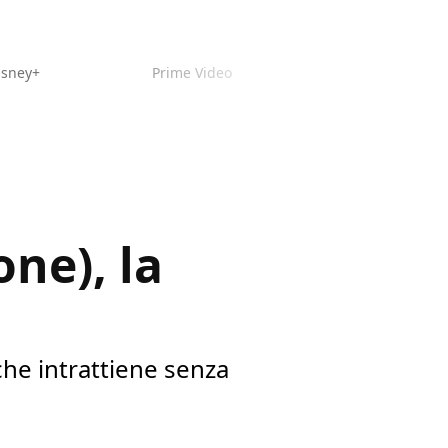
isney+
Prime Video
one), la
che intrattiene senza