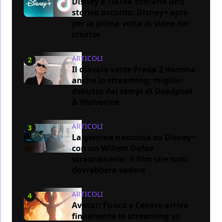
Disney e TikTok firmano uno
storico accordo: Disney+ apre
per la prima volta ai video dei
creator
ARTICOLI
2
Il diavolo veste Prada 2 domina
anche lo streaming: miglior
debutto dai tempi di Deadpool
& Wolverine
ARTICOLI
3
La gemma nascosta su Disney+
con un Willem Dafoe
straordinario: il film che tutti
dovrebbero vedere
ARTICOLI
4
Avatar: Fuoco e Cenere arriva
finalmente in streaming su