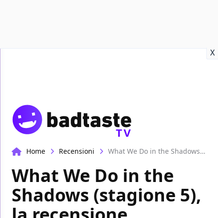
Recensioni
Format video
Marvel
Netflix
Disney+
Prime
X
TV
Home
Recensioni
What We Do in the Shadows (stagione 5), la recensione
What We Do in the
Shadows (stagione 5),
la recensione