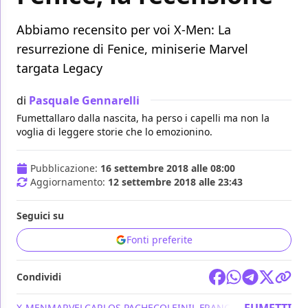
Abbiamo recensito per voi X-Men: La
resurrezione di Fenice, miniserie Marvel
targata Legacy
di
Pasquale Gennarelli
Fumettallaro dalla nascita, ha perso i capelli ma non la
voglia di leggere storie che lo emozionino.
Pubblicazione:
16 settembre 2018 alle 08:00
Aggiornamento:
12 settembre 2018 alle 23:43
Seguici su
Fonti preferite
Condividi
X-MEN
MARVEL
CARLOS PACHECO
LEINIL FRANCIS YU
MARVEL LE