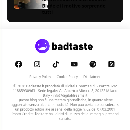
Blade e il motivo sorprende
tutti
Privacy Policy
Cookie Policy
Disclaimer
© 2026 BadTaste.it proprietà di
Digital Dreams s.r.l.
- Partita IVA:
11885930963 - Sede legale: Via Alberico Albricci 8, 20122 Milano
Italy -
info@digitaldreams.it
Questo blog non è una testata giornalistica, in quanto viene
aggiornato senza alcuna periodicità. Non può pertanto considerarsi
un prodotto editoriale ai sensi della legge n. 62 del 07.03.2001
Photo Credits: l’editore ha i diritti di utilizzo delle immagini presenti
sul sito.