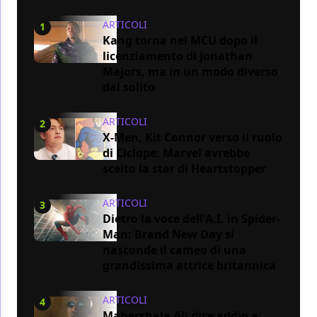
ARTICOLI
1
Kang torna nel MCU dopo il
licenziamento di Jonathan
Majors, ma in un modo diverso
dal solito
ARTICOLI
2
X-Men, Kit Connor verso il ruolo
di Ciclope: Marvel avrebbe
scelto la star di Heartstopper
ARTICOLI
3
Dietro la voce dell'A.I. in Spider-
Man: Brand New Day si
nasconde il cameo di una
grandissima attrice britannica
ARTICOLI
4
Mahershala Ali dice addio a