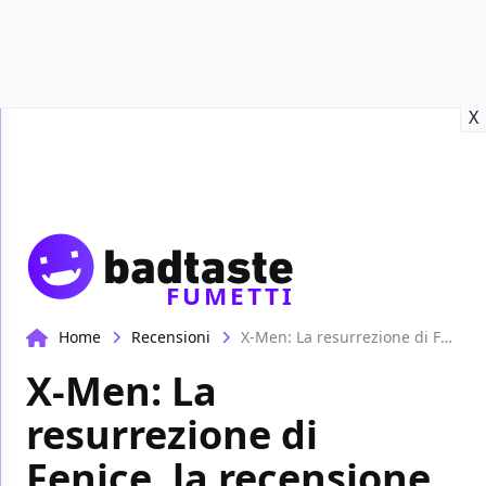
Recensioni
Format video
Marvel
Netflix
Disney+
Prime
X
FUMETTI
Home
Recensioni
X-Men: La resurrezione di Fenice, la recensione
X-Men: La
resurrezione di
Fenice, la recensione