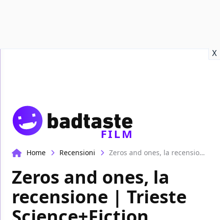
Recensioni
Format video
Marvel
Netflix
Disney+
Prime
X
FILM
Home
Recensioni
Zeros and ones, la recensione | Trieste Science+Fiction Festival 2021
Zeros and ones, la
recensione | Trieste
Science+Fiction