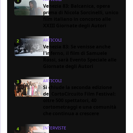
1
Venezia 83: Balcanica, opera
prima di Nicola Sorcinelli, unico
film italiano in concorso alle
XXIII Giornate degli Autori
ARTICOLI
2
Venezia 83: Se venisse anche
l'inferno, il film di Samuele
Rossi, sarà Evento Speciale alle
Giornate degli Autori
ARTICOLI
3
Si chiude la seconda edizione
del CortoCircuito Film Festival:
oltre 500 spettatori, 40
cortometraggi e una comunità
che continua a crescere
INTERVISTE
4