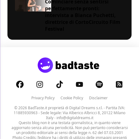
Cominciare senza sentirsi
perfettamente pronti:
intervista a Bianca Puchetti,
direttrice di CortoCircuito Film
Festival
Privacy Policy
Cookie Policy
Disclaimer
© 2026 BadTaste.it proprietà di
Digital Dreams s.r.l.
- Partita IVA:
11885930963 - Sede legale: Via Alberico Albricci 8, 20122 Milano
Italy -
info@digitaldreams.it
Questo blog non è una testata giornalistica, in quanto viene
aggiornato senza alcuna periodicità. Non può pertanto considerarsi
un prodotto editoriale ai sensi della legge n. 62 del 07.03.2001
Photo Credits: l’editore ha i diritti di utilizzo delle immagini presenti