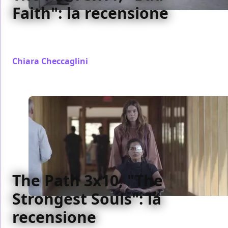
Faith": la recensione
La nostra recensione dell'undicesimo episodio della
terza stagione di The Path, "Bad Faith"
Chiara Checcaglini
/ 23 mar 2018
The Path 3x10, "The
Strongest Souls": la
recensione