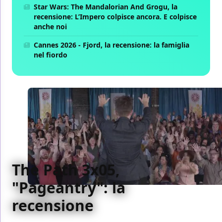
Star Wars: The Mandalorian And Grogu, la
recensione: L’Impero colpisce ancora. E colpisce
anche noi
Cannes 2026 - Fjord, la recensione: la famiglia
nel fiordo
The Path 3x05,
"Pageantry": la
recensione