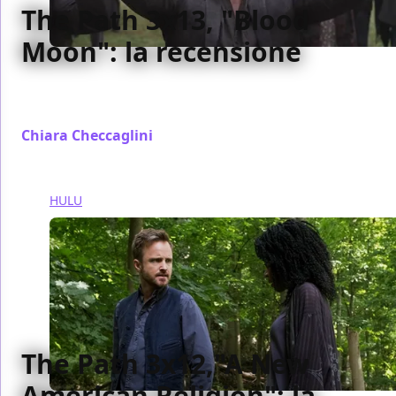
The Path 3x13, "Blood
Moon": la recensione
La nostra recensione del finale della terza stagione
di The Path
Chiara Checcaglini
/ 11 apr 2018
HULU
The Path 3x12,"A New
American Religion": la