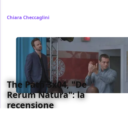
La nostra recensione del quinto episodio della terza
stagione di The Path
Chiara Checcaglini
/ 05 feb 2018
The Path 3x04, "De
Rerum Natura": la
recensione
La nostra recensione del quarto episodio della terza
stagione di The Path