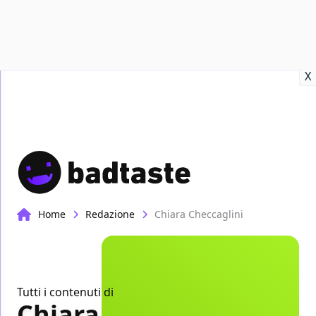
Recensioni
Format video
Marvel
Netflix
Disney+
Prime
X
Home
Redazione
Chiara Checcaglini
Tutti i contenuti di
Chiara