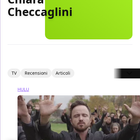
Checcaglini
TV
Recensioni
Articoli
HULU