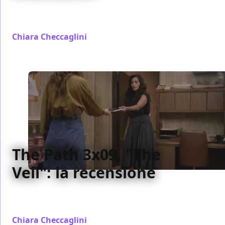
La nostra recensione del decimo episodio della terza
stagione di The Path
Chiara Checcaglini
/ 16 mar 2018
The Path 3x09, "The
Veil": la recensione
La nostra recensione del nono episodio della terza
stagione di The Path
Chiara Checcaglini
/ 07 mar 2018