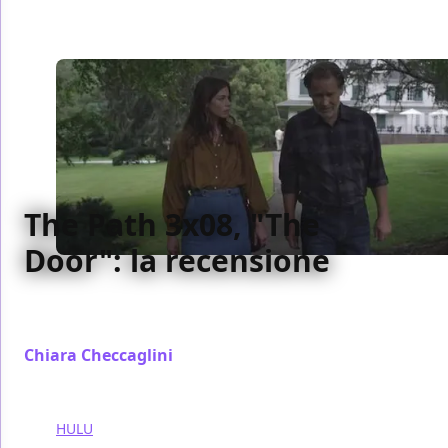
The Path 3x08, "The
Door": la recensione
La nostra recensione dell'ottavo episodio della terza
stagione di The Path
Chiara Checcaglini
/ 28 feb 2018
HULU