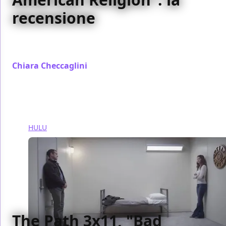
recensione
La recensione del penultimo episodio stagionale di
The Path
Chiara Checcaglini
/ 31 mar 2018
HULU
The Path 3x11, "Bad