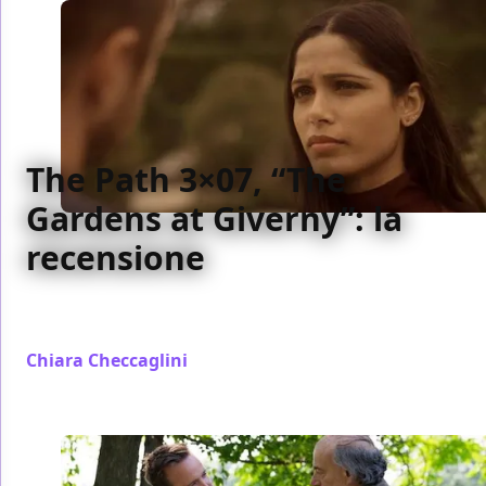
The Path 3×07, “The
Gardens at Giverny”: la
recensione
La nostra recensione del settimo episodio della terza
stagione di The Path
Chiara Checcaglini
/ 20 feb 2018