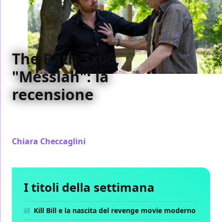
The Path 3x06,
"Messiah": la
recensione
La nostra recensione del sesto episodio della terza
stagione di The Path
Chiara Checcaglini
/ 14 feb 2018
I titoli della settimana
Kill Bill e la nascita del revenge movie moderno