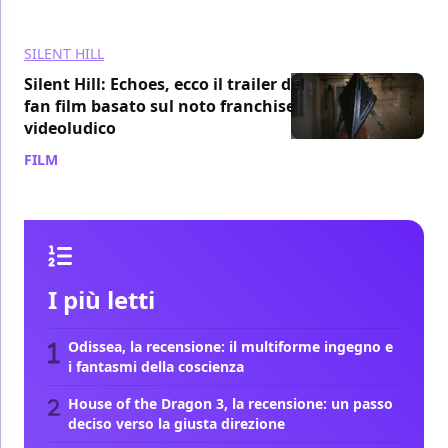
SILENT HILL
Silent Hill: Echoes, ecco il trailer del
fan film basato sul noto franchise
videoludico
FILM
/ 08 nov 2020
I più letti
Odissea, la recensione: il multiforme ingegno e
i fantasmi della coscienza
House of the Dragon 3, la recensione: un passo
deciso verso la giusta direzione