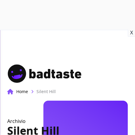
Recensioni
Format video
Marvel
Netflix
Disney+
Prime
X
Home
Silent Hill
Archivio
Silent Hill