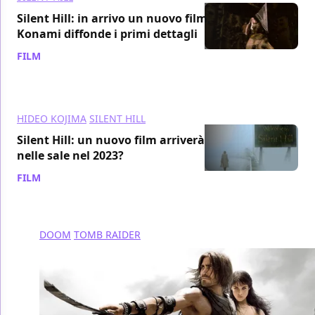
Silent Hill: in arrivo un nuovo film,
Konami diffonde i primi dettagli
FILM
/ 20 ott 2022
HIDEO KOJIMA
SILENT HILL
Silent Hill: un nuovo film arriverà
nelle sale nel 2023?
FILM
/ 08 giu 2022
DOOM
TOMB RAIDER