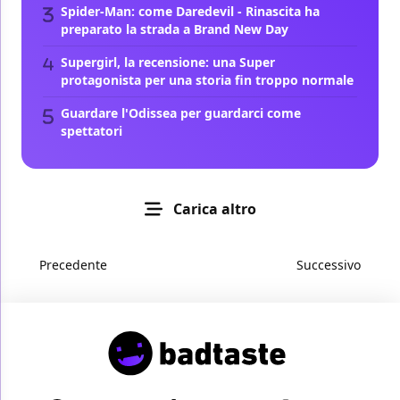
Spider-Man: come Daredevil - Rinascita ha
preparato la strada a Brand New Day
Supergirl, la recensione: una Super
protagonista per una storia fin troppo normale
Guardare l'Odissea per guardarci come
spettatori
Carica altro
Precedente
Successivo