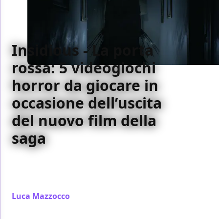
Insidious - La porta
rossa: 5 videogiochi
horror da giocare in
occasione dell’uscita
del nuovo film della
saga
In occasione dell'uscita di Insidious - La porta rossa,
scopriamo insieme cinque videogiochi a tema
horror da recuperare
Luca Mazzocco
/ 10 lug 2023