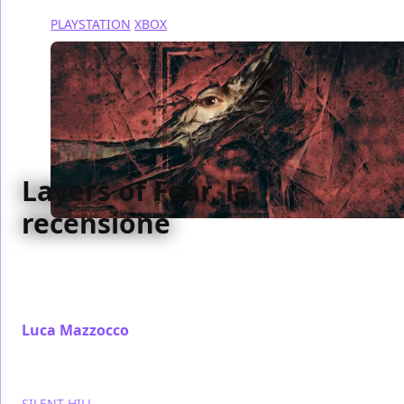
PLAYSTATION
XBOX
Layers of Fear, la
recensione
Layers of Fear (2023) è una riproposizione dei primi
due capitoli della serie, forte di diverse novità e di
un'inedita cornice narrativa
Luca Mazzocco
/ 15 giu 2023
SILENT HILL