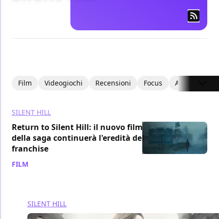
Film
Videogiochi
Recensioni
Focus
Articoli
SILENT HILL
Return to Silent Hill: il nuovo film
della saga continuerà l'eredità del
franchise
FILM
/ 18 dic 2025
SILENT HILL