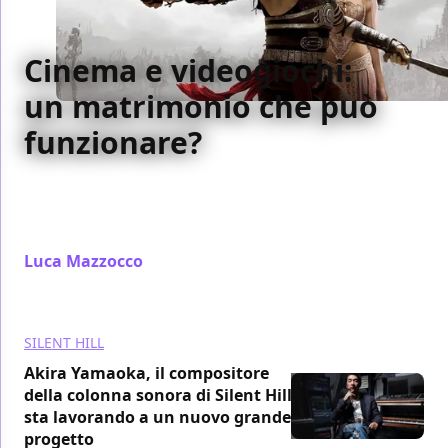
Cinema e videogiochi:
un matrimonio che può
funzionare?
In occasione dell'uscita di Resident Evil: Welcome to
Raccoon City, ragioniamo sul rapporto passato tra
cinema e videogames
Luca Mazzocco
/ 28 nov 2021
SILENT HILL
Akira Yamaoka, il compositore
della colonna sonora di Silent Hill,
sta lavorando a un nuovo grande
progetto