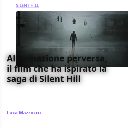
SILENT HILL
Allucinazione perversa,
il film che ha ispirato la
saga di Silent Hill
In occasione dell'imminente uscita di Silent Hill 2,
scopriamo insieme Allucinazione perversa, il film che
ha ispirato la saga di Konami
Luca Mazzocco
/ 29 set 2024