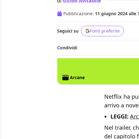
di
Guido Avitabile
Pubblicazione:
11 giugno 2024 alle 
Seguici su
Fonti preferite
Condividi
NETFLIX
LEAGUE OF LEGENDS
Arcane
Netflix ha pu
arrivo a nov
LEGGI:
Arc
Nel trailer, 
del capitolo 