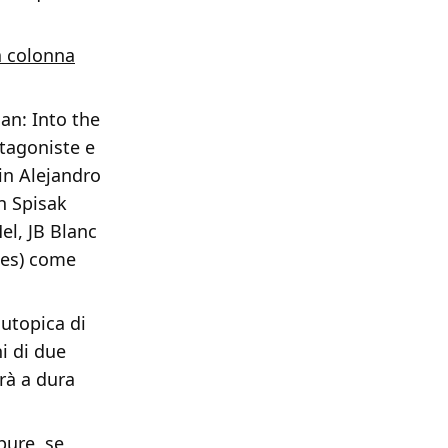
a colonna
an: Into the
otagoniste e
vin Alejandro
on Spisak
el, JB Blanc
nes) come
 utopica di
ni di due
rà a dura
pure, se