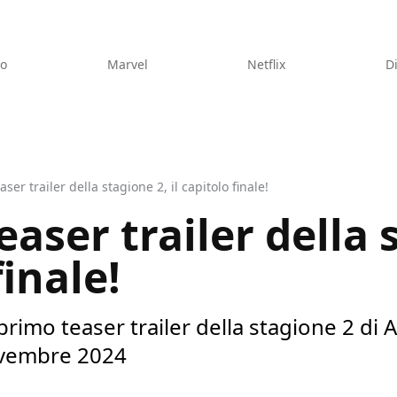
eo
Marvel
Netflix
D
aser trailer della stagione 2, il capitolo finale!
teaser trailer della 
finale!
 primo teaser trailer della stagione 2 di A
ovembre 2024