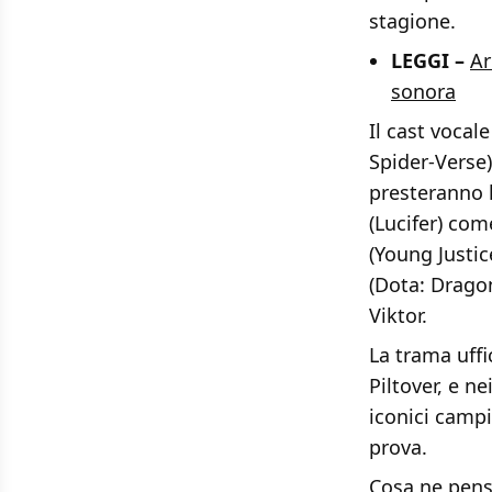
stagione.
LEGGI –
Ar
sonora
Il cast vocal
Spider-Verse)
presteranno l
(Lucifer) com
(Young Justi
(Dota: Drago
Viktor.
La trama uffi
Piltover, e n
iconici campi
prova.
Cosa ne pens