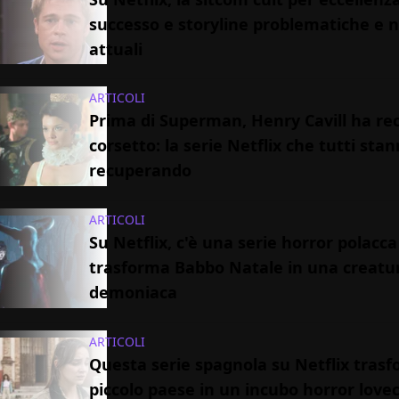
successo e storyline problematiche e 
attuali
ARTICOLI
Prima di Superman, Henry Cavill ha rec
corsetto: la serie Netflix che tutti sta
recuperando
ARTICOLI
Su Netflix, c'è una serie horror polacc
trasforma Babbo Natale in una creatu
demoniaca
ARTICOLI
Questa serie spagnola su Netflix tras
piccolo paese in un incubo horror love