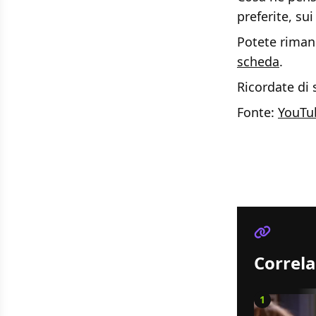
preferite, sui
Potete rimane
scheda
.
Ricordate di
Fonte:
YouTu
Correla
1