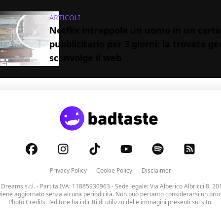
ARTICOLI
Netflix intrappola un uomo in un carte
pubblicitario per 3 giorni: la trovata g
sconvolge il web
Privacy Policy
Cookie Policy
Disclaimer
 Dreams s.r.l.
- Partita IVA: 11885930963 - Sede legale: Via Alberico Albricci 8, 20
viene aggiornato senza alcuna periodicità. Non può pertanto considerarsi un prodo
Photo Credits: l’editore ha i diritti di utilizzo delle immagini presenti sul sito.