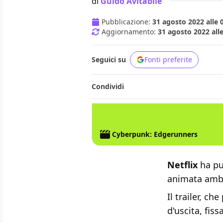
di
Guido Avitabile
Pubblicazione:
31 agosto 2022 alle 
Aggiornamento:
31 agosto 2022 alle
Seguici su
Fonti preferite
Condividi
CD PROJEKT RED
NETFLIX
CYBERPUNK 2
Cyberpunk: Edgerunners
Netflix
ha pu
animata ambi
Il trailer, c
d'uscita, fis