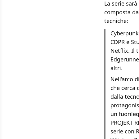
La serie sarà
composta da 1
tecniche:
Cyberpunk:
CDPR e Stu
Netflix. Il
Edgerunner
altri.
Nell’arco d
che cerca d
dalla tecno
protagonis
un fuorile
PROJEKT RE
serie con 