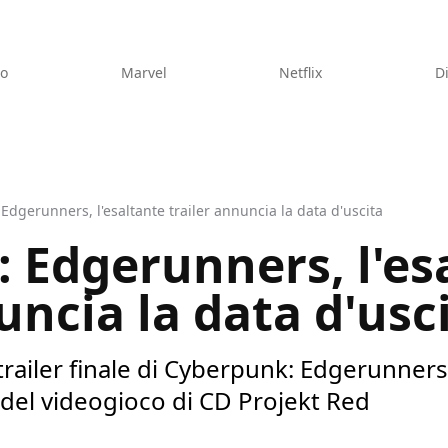
eo
Marvel
Netflix
D
Edgerunners, l'esaltante trailer annuncia la data d'uscita
 Edgerunners, l'es
uncia la data d'usc
 trailer finale di Cyberpunk: Edgerunners
el videogioco di CD Projekt Red