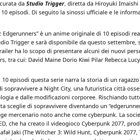
 curata da
Studio Trigger
, diretta da Hiroyuki Imaishi
0 episodi. Di seguito la sinossi ufficiale e le inform
 Edgerunners” è un anime originale di 10 episodi rea
dio Trigger e sarà disponibile da questo settembre, 
 trailer ha lo scopo di presentare alcuni dei nuovi per
s, tra cui: David Maine Dorio Kiwi Pilar Rebecca Lucy
i 10 episodi questa serie narra la storia di un ragazzo
i sopravvivere a Night City, una futuristica città oss
logia e dalle modificazioni corporee. Rischiando tutto
ta sceglie di sopravvivere diventando un “edgerunner
gge mercenario noto anche come cyberpunk. La soci
D, che ha creato il videogioco Cyberpunk 2077, prod
Rafał Jaki (The Witcher 3: Wild Hunt, Cyberpunk 2077,