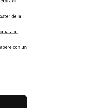
tflix di
oster della
nimata in
sapere con un