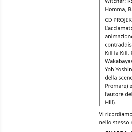
Witcher: R
Homma, Bar
CD PROJEKT
L’acclamat
animazione
contraddis
Kill la Kil
Wakabayashi
Yoh Yoshin
della scen
Promare) e
l’autore de
Hill).
Vi ricordiamo
nello stesso