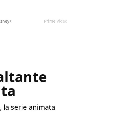
isney+
Prime Video
altante
ita
, la serie animata