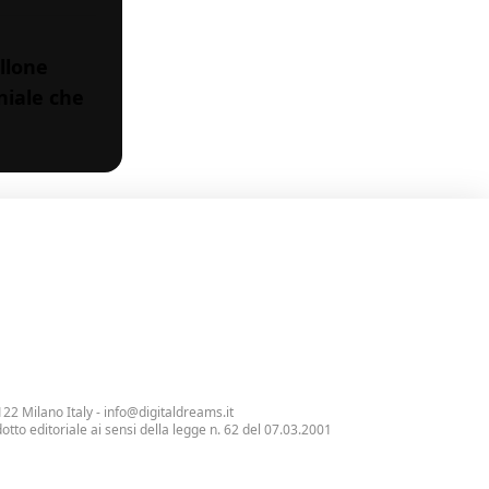
llone
eniale che
122 Milano Italy -
info@digitaldreams.it
tto editoriale ai sensi della legge n. 62 del 07.03.2001