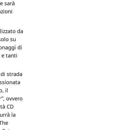
 e sarà
azioni
lizzato da
solo su
sonaggi di
 e tanti
 di strada
essionata
, il
”, ovvero
età CD
urrà la
 The