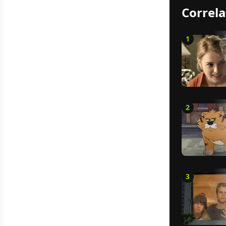
Correla
1
2
3