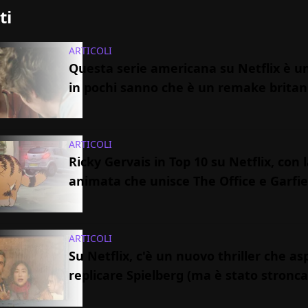
ti
ARTICOLI
Questa serie americana su Netflix è u
in pochi sanno che è un remake britan
ARTICOLI
Ricky Gervais in Top 10 su Netflix, con 
animata che unisce The Office e Garfie
ARTICOLI
Su Netflix, c'è un nuovo thriller che as
replicare Spielberg (ma è stato stronca