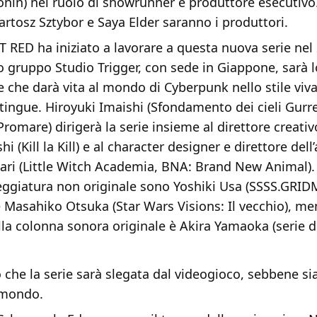
onin) nel ruolo di showrunner e produttore esecutivo
tosz Sztybor e Saya Elder saranno i produttori.
 RED ha iniziato a lavorare a questa nuova serie nel
o gruppo Studio Trigger, con sede in Giappone, sarà l
 che darà vita al mondo di Cyberpunk nello stile viva
tingue. Hiroyuki Imaishi (Sfondamento dei cieli Gurr
l, Promare) dirigerà la serie insieme al direttore creati
 (Kill la Kill) e al character designer e direttore del
ari (Little Witch Academia, BNA: Brand New Animal). 
eggiatura non originale sono Yoshiki Usa (SSSS.GRI
 Masahiko Otsuka (Star Wars Visions: Il vecchio), me
lla colonna sonora originale è Akira Yamaoka (serie di
 che la serie sarà slegata dal videogioco, sebbene s
 mondo.