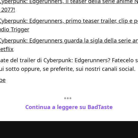
Cyberpunk: Edgerunners, il teaser della serie anime Ne
 2077!
Cyberpunk: Edgerunners, primo teaser trailer, clip e p
udio Trigger
Cyberpunk: Edgerunners guarda la sigla della serie a
etflix
ate del trailer di Cyberpunk: Edgerunners? Fatecelo 
sotto oppure, se preferite, sui nostri canali social.
be
Continua a leggere su BadTaste