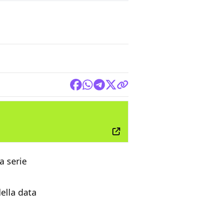
TV
la serie
della data