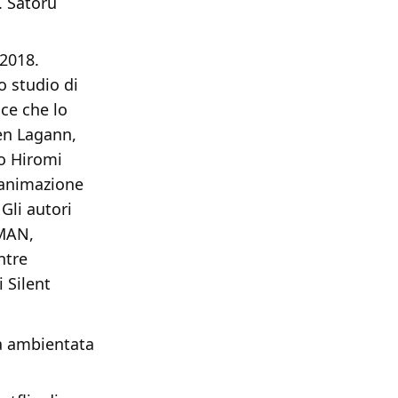
. Satoru
 2018.
o studio di
ce che lo
en Lagann,
vo Hiromi
l’animazione
Gli autori
DMAN,
ntre
 Silent
ia ambientata