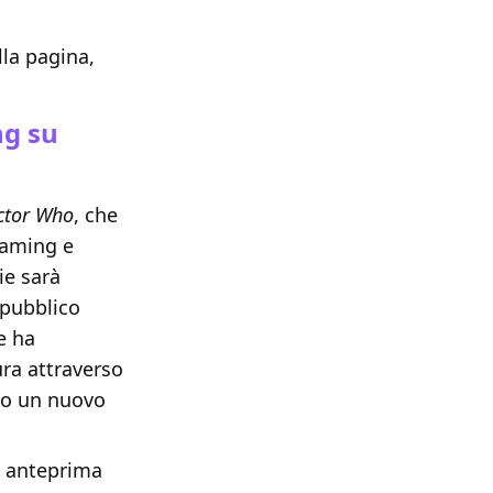
lla pagina,
ng su
ctor Who
, che
reaming e
ie sarà
 pubblico
e ha
ra attraverso
to un nuovo
in anteprima