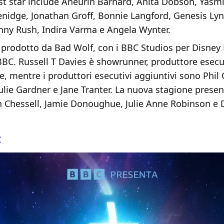
est star include Aneurin Barnard, Anita Dobson, Yasmi
enidge, Jonathan Groff, Bonnie Langford, Genesis L
nny Rush, Indira Varma e Angela Wynter.
 prodotto da Bad Wolf, con i BBC Studios per Disney
BBC. Russell T Davies è showrunner, produttore esecu
, mentre i produttori esecutivi aggiuntivi sono Phil 
 Julie Gardner e Jane Tranter. La nuova stagione prese
en Chessell, Jamie Donoughue, Julie Anne Robinson e
t