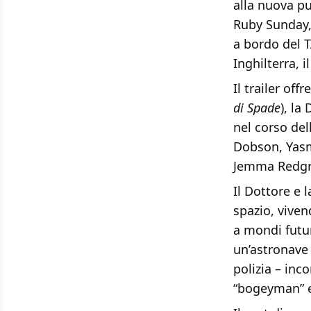
alla nuova pu
Ruby Sunday, 
a bordo del T
Inghilterra, 
Il trailer of
di Spade
), la
nel corso del
Dobson, Yasm
Jemma Redgra
Il Dottore e
spazio, viven
a mondi futur
un’astronave 
polizia – inco
“bogeyman” e