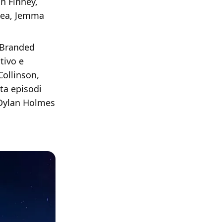
n Finney,
ynea, Jemma
 Branded
tivo e
Collinson,
nta episodi
 Dylan Holmes