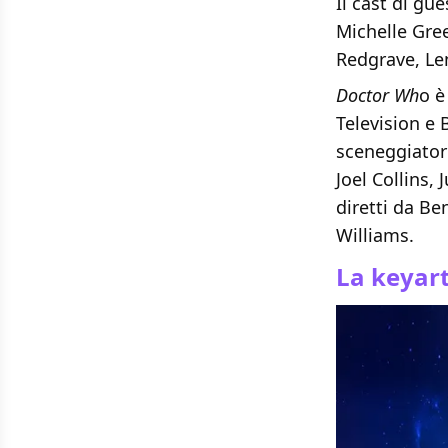
Il cast di gu
Michelle Gre
Redgrave, Le
Doctor Wh
o è
Television e 
sceneggiatore
Joel Collins,
diretti da B
Williams.
La keyar