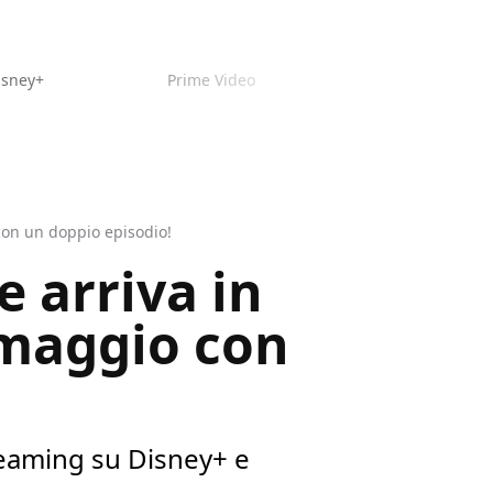
isney+
Prime Video
con un doppio episodio!
 arriva in
 maggio con
treaming su Disney+ e