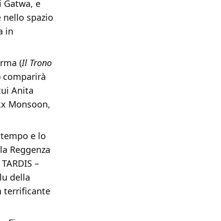
i Gatwa, e
 nello spazio
a in
arma (
Il Trono
) comparirà
cui Anita
nkx Monsoon,
 tempo e lo
ella Reggenza
l TARDIS –
lu della
 terrificante