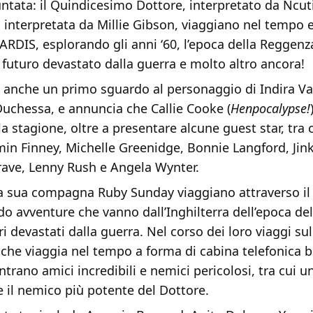
ntata: il Quindicesimo Dottore, interpretato da Ncut
interpretata da Millie Gibson, viaggiano nel tempo e
ARDIS, esplorando gli anni ‘60, l’epoca della Reggenz
il futuro devastato dalla guerra e molto altro ancora!
fre anche un primo sguardo al personaggio di Indira V
 Duchessa, e annuncia che Callie Cooke (
Henpocalypse!
la stagione, oltre a presentare alcune guest star, tra 
in Finney, Michelle Greenidge, Bonnie Langford, Ji
ve, Lenny Rush e Angela Wynter.
 la sua compagna Ruby Sunday viaggiano attraverso il
do avventure che vanno dall’Inghilterra dell’epoca d
i devastati dalla guerra. Nel corso dei loro viaggi su
che viaggia nel tempo a forma di cabina telefonica b
ntrano amici incredibili e nemici pericolosi, tra cui un
 il nemico più potente del Dottore.