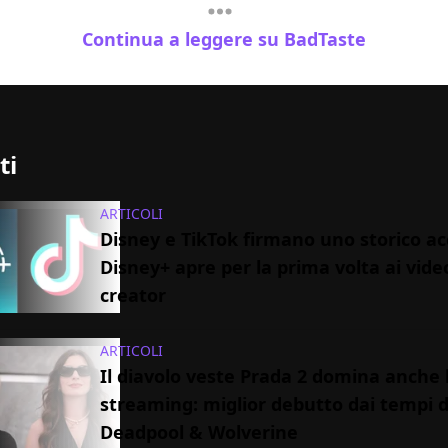
Continua a leggere su BadTaste
ti
ARTICOLI
Disney e TikTok firmano uno storico ac
Disney+ apre per la prima volta ai vide
creator
ARTICOLI
Il diavolo veste Prada 2 domina anche 
streaming: miglior debutto dai tempi d
Deadpool & Wolverine