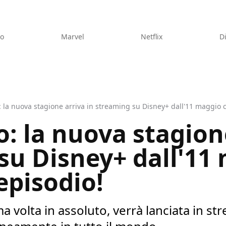
eo
Marvel
Netflix
D
 la nuova stagione arriva in streaming su Disney+ dall'11 maggio 
: la nuova stagione
su Disney+ dall'11
episodio!
a volta in assoluto, verrà lanciata in s