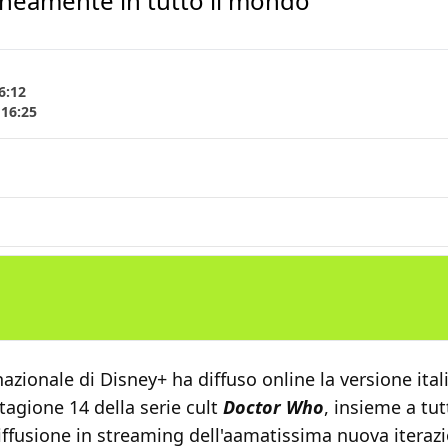
neamente in tutto il mondo
6:12
 16:25
nazionale di Disney+ ha diffuso online la versione ital
stagione 14 della serie cult
Doctor Who
, insieme a tutt
 diffusione in streaming dell'aamatissima nuova iteraz