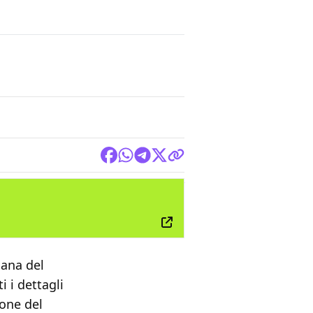
TV
iana del
i i dettagli
ione del