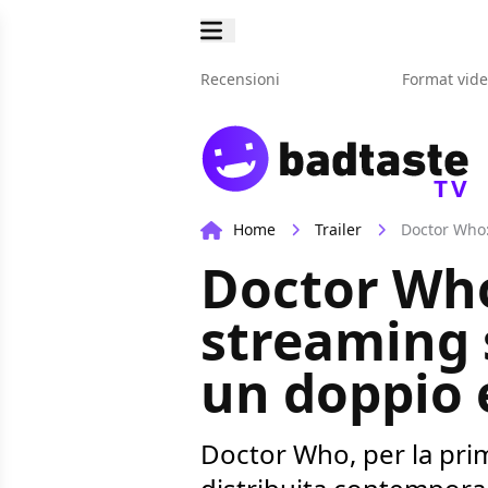
Recensioni
Format vid
TV
Home
Trailer
Doctor Who:
Doctor Who
streaming 
un doppio 
Doctor Who, per la prim