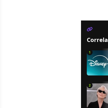
Correla
1
2