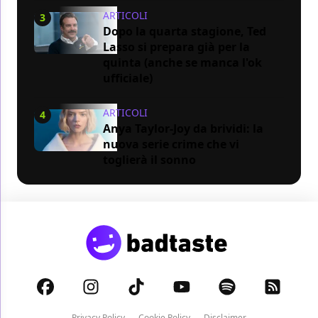
ARTICOLI
3
Dopo la quarta stagione, Ted
Lasso si prepara già per la
quinta (anche se manca l'ok
ufficiale)
ARTICOLI
4
Anya Taylor-Joy da brividi: la
nuova serie crime che vi
toglierà il sonno
Privacy Policy
Cookie Policy
Disclaimer