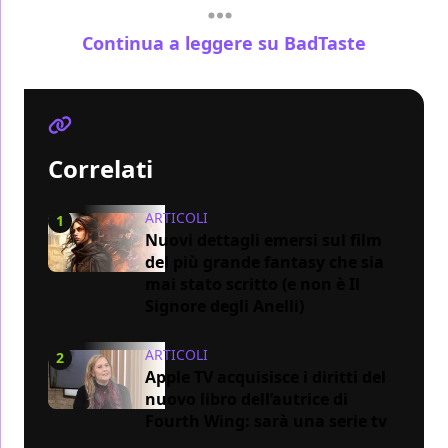
Continua a leggere su BadTaste
Correlati
ARTICOLI
1
Nuovi dettagli emersi sul film
del più grande fantasy che sia
mai stato scritto (e non è Il
Signore degli Anelli)
ARTICOLI
2
Apple TV acquisisce i diritti del
nuovo libro dell’autrice di
Fourth Wing: sarà una serie tv