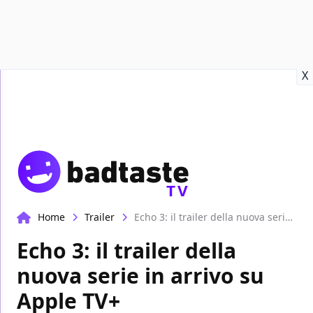
Recensioni
Format video
Marvel
Netflix
Disney+
Prime
X
TV
Home
Trailer
Echo 3: il trailer della nuova serie in arrivo su Apple TV+
Echo 3: il trailer della
nuova serie in arrivo su
Apple TV+