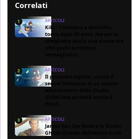
Correlati
ARTICOLI
1
Kiki - Consegne a domicilio
torna dopo 40 anni, ma per la
streghetta inizia una nuova era
(che pochi avrebbero
immaginato)
ARTICOLI
2
Il prossimo agosto, uscirà il
sequel letterario di un amato
adattamento dello Studio
Ghibli (ma arriverà anche il
film?)
ARTICOLI
3
James Van Der Beek e lo Studio
Ghibli: il ruolo dell'attore in un