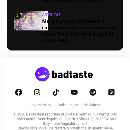
film animato da riscoprire
ARTICOLI
4
Mei e il piccolo Gattobus: il
cortometraggio sequel di Il mio
vicino Totoro tornerà in sala al
Ghibli Park
Privacy Policy
Cookie Policy
Disclaimer
© 2026 BadTaste.it proprietà di
Digital Dreams s.r.l.
- Partita IVA:
11885930963 - Sede legale: Via Alberico Albricci 8, 20122 Milano
Italy -
info@digitaldreams.it
Questo blog non è una testata giornalistica, in quanto viene