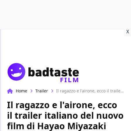
Recensioni
Format video
Marvel
Netflix
Disney+
Prime
X
FILM
Home
Trailer
Il ragazzo e l'airone, ecco il trailer italiano del nuovo film di Hayao Miyazaki
Il ragazzo e l'airone, ecco
il trailer italiano del nuovo
film di Hayao Miyazaki