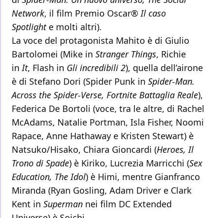
Network
, il film Premio Oscar®
Il caso
Spotlight
e molti altri).
La voce del protagonista Mahito è di Giulio
Bartolomei (Mike in
Stranger Things
, Richie
in
It
, Flash in
Gli incredibili 2
), quella dell’airone
è di Stefano Dori (Spider Punk in
Spider-Man.
Across the Spider-Verse, Fortnite Battaglia Reale
),
Federica De Bortoli (voce, tra le altre, di Rachel
McAdams, Natalie Portman, Isla Fisher, Noomi
Rapace, Anne Hathaway e Kristen Stewart) è
Natsuko/Hisako, Chiara Gioncardi (
Heroes, Il
Trono di Spade
) è Kiriko, Lucrezia Marricchi (
Sex
Education, The Idol
) è Himi, mentre Gianfranco
Miranda (Ryan Gosling, Adam Driver e Clark
Kent in
Superman
nei film DC Extended
Universe) è Soichi.