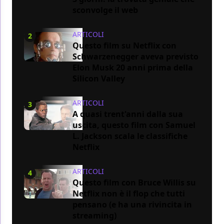
sconvolge il web
ARTICOLI
2
Questo film su Netflix con
Schwarzenegger aveva previsto
Elon Musk 20 anni prima della
Silicon Valley
ARTICOLI
3
A quasi trent'anni dalla sua
uscita, questo film con Samuel
L. Jackson scala le classifiche
Netflix
ARTICOLI
4
Questo film con Bruce Willis su
Netflix non è il flop che tutti
pensano (e ha una rivincita in
streaming)