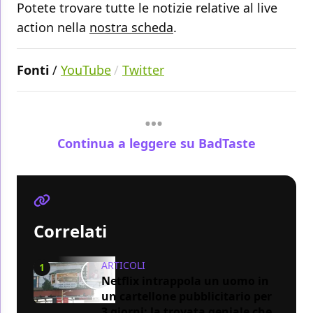
Potete trovare tutte le notizie relative al live
action nella
nostra scheda
.
Fonti
/
YouTube
Twitter
Continua a leggere su BadTaste
Correlati
ARTICOLI
1
Netflix intrappola un uomo in
un cartellone pubblicitario per
3 giorni: la trovata geniale che