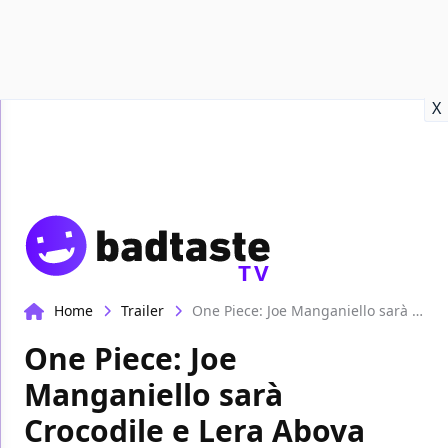
Recensioni
Format video
Marvel
Netflix
Disney+
Prime
X
TV
Home
Trailer
One Piece: Joe Manganiello sarà Crocodile e Lera Abova sarà Nico Robin
One Piece: Joe
Manganiello sarà
Crocodile e Lera Abova