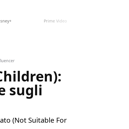
isney+
Prime Video
fluencer
Children):
e sugli
ato (Not Suitable For