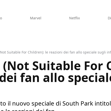
eo
Marvel
Netflix
D
Not Suitable For Children): le reazioni dei fan allo speciale sugli in
(Not Suitable For 
 dei fan allo special
o il nuovo speciale di South Park intitol