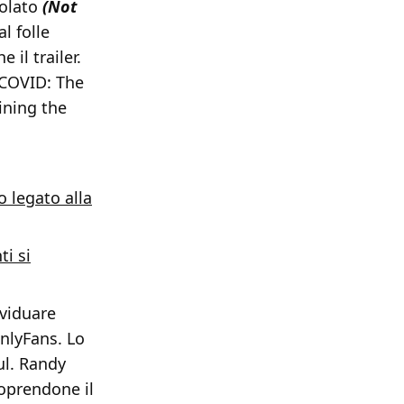
tolato
(Not
l folle
il trailer.
t COVID: The
ining the
o legato alla
ti si
ividuare
nlyFans. Lo
ul. Randy
coprendone il