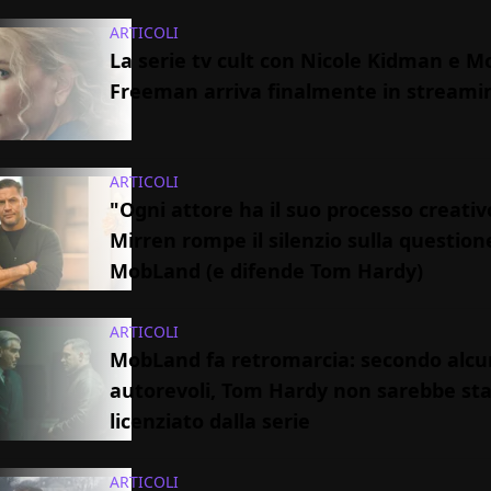
ARTICOLI
La serie tv cult con Nicole Kidman e 
Freeman arriva finalmente in streami
ARTICOLI
"Ogni attore ha il suo processo creativ
Mirren rompe il silenzio sulla question
MobLand (e difende Tom Hardy)
ARTICOLI
MobLand fa retromarcia: secondo alcu
autorevoli, Tom Hardy non sarebbe st
licenziato dalla serie
ARTICOLI