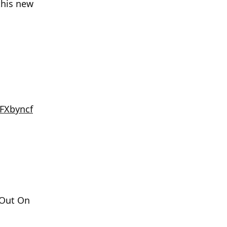
this new
zFXbyncf
 Out On