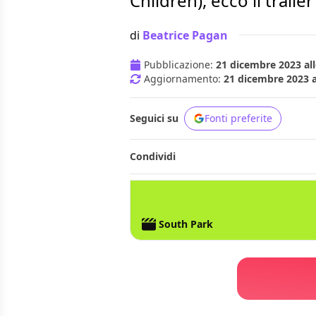
Children), ecco il trailer
di
Beatrice Pagan
Pubblicazione:
21 dicembre 2023 all
Aggiornamento:
21 dicembre 2023 a
Seguici su
Fonti preferite
Condividi
SOUTH PARK
PARAMOUNT+
South Park