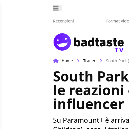
Recensioni
Format vid
TV
Home
Trailer
South Park (
South Park 
le reazioni
influencer
Su Paramount+ è arrivat