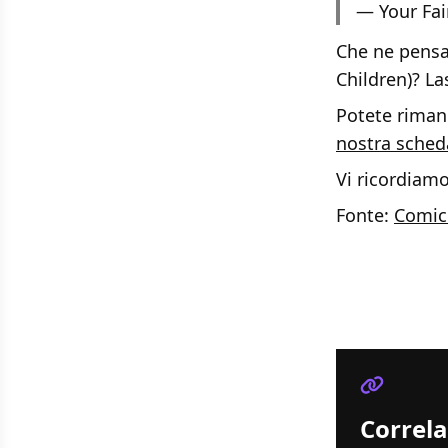
— Your Fa
Che ne pensat
Children)? L
Potete rimane
nostra sched
Vi ricordiam
Fonte:
Comic
Correla