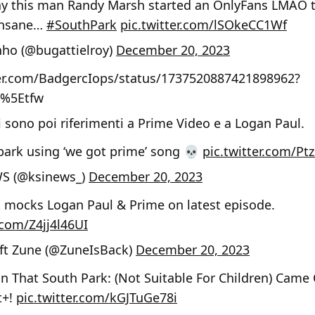
ay this man Randy Marsh started an OnlyFans LMAO 
 insane…
#SouthPark
pic.twitter.com/lSOkeCC1Wf
ho (@bugattielroy)
December 20, 2023
ter.com/BadgercIops/status/1737520887421898962?
c%5Etfw
 sono poi riferimenti a Prime Video e a Logan Paul.
ark using ‘we got prime’ song 💀
pic.twitter.com/Pt
S (@ksinews_)
December 20, 2023
 mocks Logan Paul & Prime on latest episode.
.com/Z4jj4l46UI
ft Zune (@ZuneIsBack)
December 20, 2023
n That South Park: (Not Suitable For Children) Came
t+!
pic.twitter.com/kGJTuGe78i