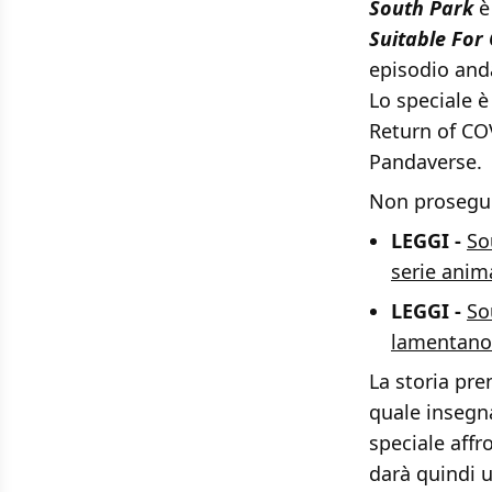
South Park
è
Suitable For 
episodio anda
Lo speciale è
Return of CO
Pandaverse.
Non proseguit
LEGGI -
So
serie anim
LEGGI -
So
lamentano 
La storia pre
quale insegn
speciale affr
darà quindi 