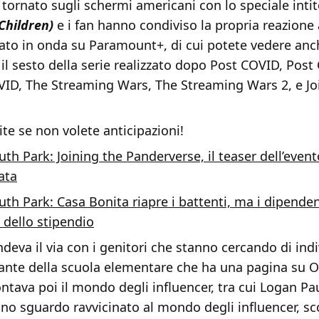
 tornato sugli schermi americani con lo speciale inti
Children)
e i fan hanno condiviso la propria reazione a
to in onda su Paramount+, di cui potete vedere anche 
 il sesto della serie realizzato dopo Post COVID, Pos
VID, The Streaming Wars, The Streaming Wars 2, e Jo
e se non volete anticipazioni!
uth Park: Joining the Panderverse, il teaser dell’event
ata
uth Park: Casa Bonita riapre i battenti, ma i dipenden
dello stipendio
ndeva il via con i genitori che stanno cercando di ind
ante della scuola elementare che ha una pagina su O
ontava poi il mondo degli influencer, tra cui Logan Pa
uno sguardo ravvicinato al mondo degli influencer, s