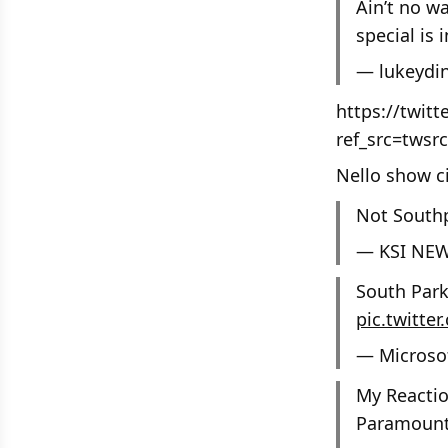
Ain’t no w
special is
— lukeydin
https://twit
ref_src=twsr
Nello show ci
Not Southp
— KSI NEW
South Park
pic.twitter
— Microso
My Reactio
Paramoun