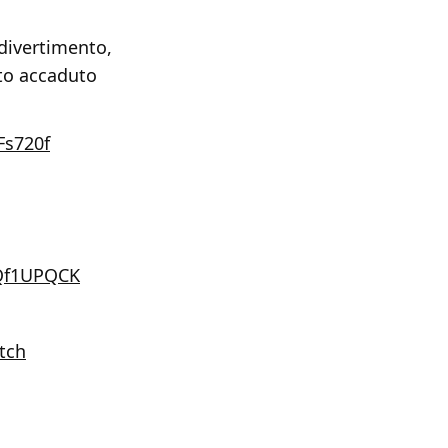
 divertimento,
nto accaduto
Fs720f
rQf1UPQCK
tch