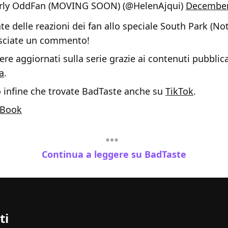
irly OddFan (MOVING SOON) (@HelenAjqui)
December
e delle reazioni dei fan allo speciale South Park (Not
asciate un commento!
re aggiornati sulla serie grazie ai contenuti pubblica
a
.
o infine che trovate BadTaste anche su
TikTok
.
Book
Continua a leggere su BadTaste
ti