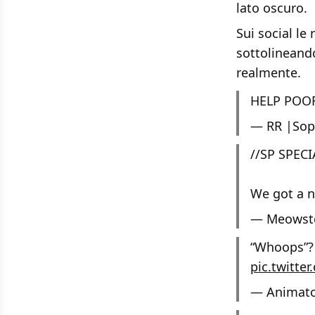
lato oscuro.
Sui social le
sottolineando
realmente.
HELP POO
— RR |Sop
//SP SPEC
We got a n
— Meowste
“Whoops”?
pic.twitt
— Animato