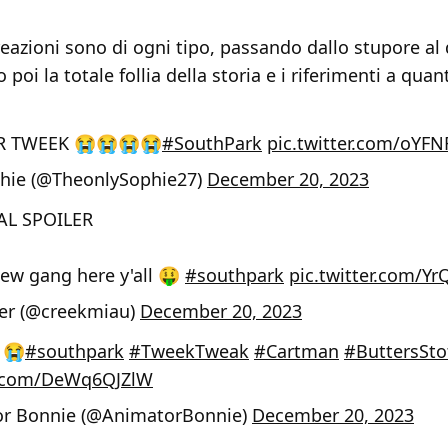
 reazioni sono di ogni tipo, passando dallo stupore al
 poi la totale follia della storia e i riferimenti a qua
R TWEEK 😭😭😭😭
#SouthPark
pic.twitter.com/oYFN
hie (@TheonlySophie27)
December 20, 2023
IAL SPOILER
ew gang here y'all 🤑
#southpark
pic.twitter.com/Y
r (@creekmiau)
December 20, 2023
 😭
#southpark
#TweekTweak
#Cartman
#ButtersSto
er.com/DeWq6QJZlW
r Bonnie (@AnimatorBonnie)
December 20, 2023