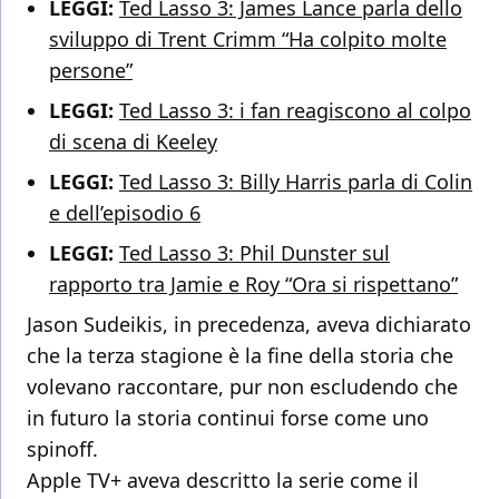
LEGGI:
Ted Lasso 3: James Lance parla dello
sviluppo di Trent Crimm “Ha colpito molte
persone”
LEGGI:
Ted Lasso 3: i fan reagiscono al colpo
di scena di Keeley
LEGGI:
Ted Lasso 3: Billy Harris parla di Colin
e dell’episodio 6
LEGGI:
Ted Lasso 3: Phil Dunster sul
rapporto tra Jamie e Roy “Ora si rispettano”
Jason Sudeikis, in precedenza, aveva dichiarato
che la terza stagione è la fine della storia che
volevano raccontare, pur non escludendo che
in futuro la storia continui forse come uno
spinoff.
Apple TV+ aveva descritto la serie come il