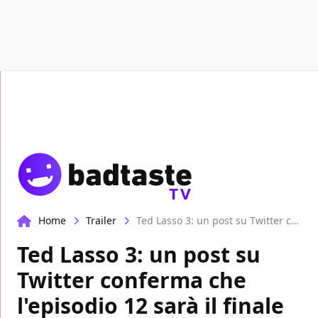
Recensioni
Format video
Marvel
Netflix
Disney+
Prime
TV
Home
Trailer
Ted Lasso 3: un post su Twitter conferma che l'episodio 12 sarà il finale della serie?
Ted Lasso 3: un post su
Twitter conferma che
l'episodio 12 sarà il finale