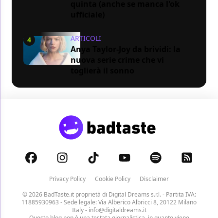
quinta (anche se manca l'ok
ufficiale)
ARTICOLI
4
Anya Taylor-Joy da brividi: la
nuova serie crime che vi
toglierà il sonno
Privacy Policy
Cookie Policy
Disclaimer
© 2026 BadTaste.it proprietà di
Digital Dreams s.r.l.
- Partita IVA:
11885930963 - Sede legale: Via Alberico Albricci 8, 20122 Milano
Italy -
info@digitaldreams.it
Questo blog non è una testata giornalistica, in quanto viene