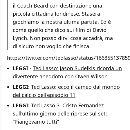
il Coach Beard con destinazione una
piccola cittadina londinese. Stasera
giochiamo la nostra ultima partita. Ed è
come quello che dico sui film di David
Lynch. Non posso dirvi cosa accadrà, ma
di sicuro non voglio che finisca.
https://twitter.com/tedlasso/status/16635513785
LEGGI -
Ted Lasso: Jason Sudeikis ricorda un
divertente aneddoto
con Owen Wils
on
LEGGI:
Ted Lasso: ecco il cameo dal mondo
del calcio dell’episodio 11
LEGGI:
Ted Lasso 3, Cristo Fernandez
sull’ultimo giorno delle riprese sul set:
“Piangevamo tutti”