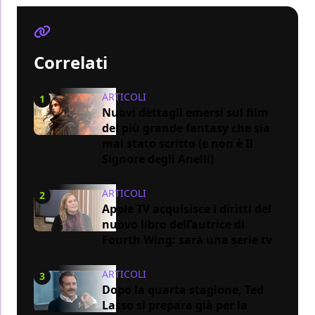
Correlati
ARTICOLI
1
Nuovi dettagli emersi sul film
del più grande fantasy che sia
mai stato scritto (e non è Il
Signore degli Anelli)
ARTICOLI
2
Apple TV acquisisce i diritti del
nuovo libro dell’autrice di
Fourth Wing: sarà una serie tv
ARTICOLI
3
Dopo la quarta stagione, Ted
Lasso si prepara già per la