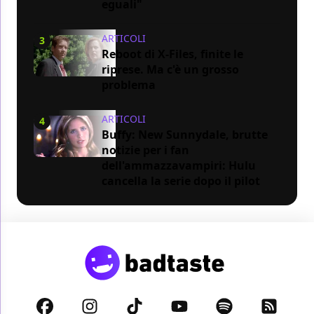
eguali"
ARTICOLI
3
Reboot di X-Files, finite le
riprese. Ma c'è un grosso
problema
ARTICOLI
4
Buffy: New Sunnydale, brutte
notizie per i fan
dell'ammazzavampiri: Hulu
cancella la serie dopo il pilot