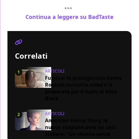
Continua a leggere su BadTaste
Correlati
ARTICOLI
1
Furious: la protagonista Emmy
Rossum racconta come si è
preparata per il ruolo di Alice
Black
ARTICOLI
2
American Horror Story, la
nuova stagione avrà un cast
stellare: "Un ritorno senza