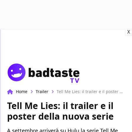
Recensioni
Format video
Marvel
Netflix
Disney+
Prime
X
TV
Home
Trailer
Tell Me Lies: il trailer e il poster della nuova serie
Tell Me Lies: il trailer e il
poster della nuova serie
A settembre arriverà su Hulu la serie Tell Me