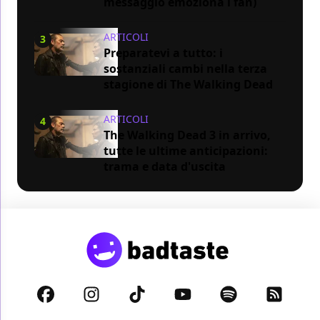
messaggio emoziona i fan)
ARTICOLI
3
Preparatevi a tutto: i
sostanziali cambi nella terza
stagione di The Walking Dead
ARTICOLI
4
The Walking Dead 3 in arrivo,
tutte le ultime anticipazioni:
trama e data d'uscita