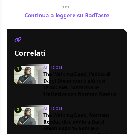
Continua a leggere su BadTaste
Correlati
ARTICOLI
1
The Walking Dead, l'addio di
Daryl Dixon non è più così
certo: AMC conferma le
trattative con Norman Reedus
ARTICOLI
2
The Walking Dead, Norman
Reedus dice addio a Daryl
Dixon dopo 16 anni (e il