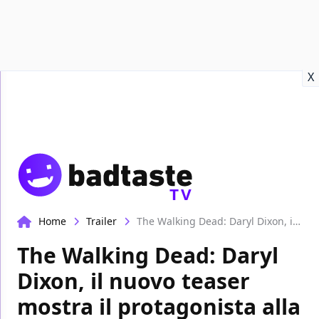
Recensioni
Format video
Marvel
Netflix
Disney+
Prime
X
TV
Home
Trailer
The Walking Dead: Daryl Dixon, il nuovo teaser mostra il protagonista alla deriva
The Walking Dead: Daryl
Dixon, il nuovo teaser
mostra il protagonista alla