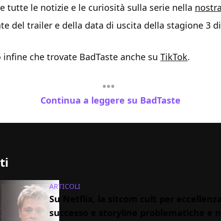
 tutte le notizie e le curiosità sulla serie nella
nostr
e del trailer e della data di uscita della stagione 3 di
o infine che trovate BadTaste anche su
TikTok
.
Continua a leggere su BadTaste
ti
ARTICOLI
Su Netflix, la sitcom cult per eccellenza
successo e storyline problematiche e 