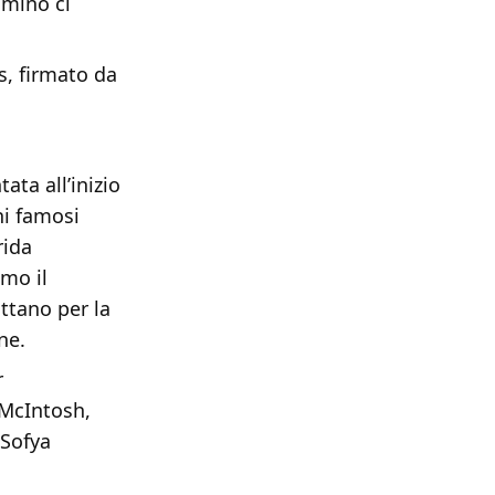
mmino ci
s, firmato da
ata all’inizio
ni famosi
rida
mo il
ttano per la
ne.
r
 McIntosh,
 Sofya