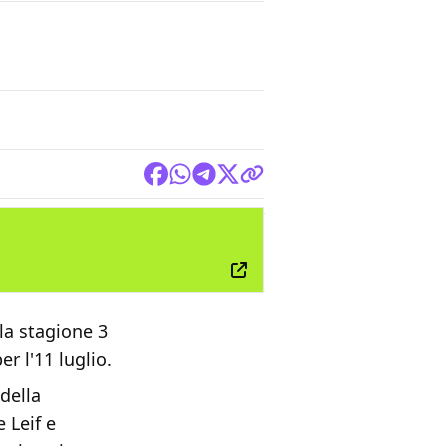
TV
lla stagione 3
r l'11 luglio.
della
 Leif e