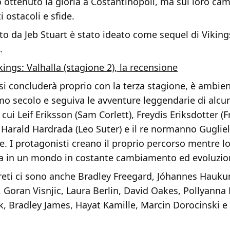
 ottenuto la gloria a Costantinopoli, ma sul loro ca
 ostacoli e sfide.
o da Jeb Stuart è stato ideato come sequel di Viking
.
kings: Valhalla (stagione 2), la recensione
 si concluderà proprio con la terza stagione, è ambient
mo secolo e seguiva le avventure leggendarie di alcu
 cui Leif Eriksson (Sam Corlett), Freydis Eriksdotter (F
Harald Hardrada (Leo Suter) e il re normanno Gugliel
. I protagonisti creano il proprio percorso mentre lo
a in un mondo in costante cambiamento ed evoluzio
preti ci sono anche Bradley Freegard, Jóhannes Hauku
 Goran Visnjic, Laura Berlin, David Oakes, Pollyanna
k, Bradley James, Hayat Kamille, Marcin Dorocinski e