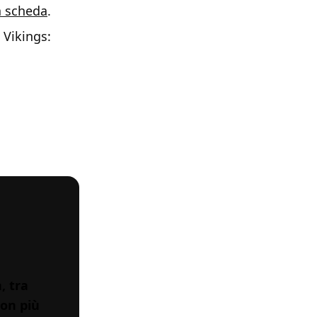
a scheda
.
 Vikings:
, tra
non più