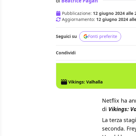
di
Beatrice Pagan
Pubblicazione:
12 giugno 2024 alle 
Aggiornamento:
12 giugno 2024 all
Seguici su
Fonti preferite
Condividi
NETFLIX
VIKINGS
Vikings: Valhalla
Netflix ha a
di
Vikings: V
La terza stag
seconda. Fre