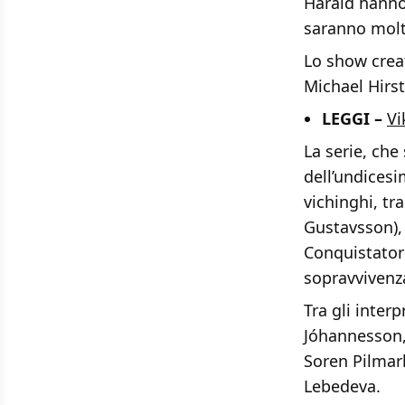
Harald hanno
saranno molti
Lo show creat
Michael Hirst
LEGGI –
Vi
La serie, che
dell’undicesi
vichinghi, tra
Gustavsson), 
Conquistatore
sopravvivenz
Tra gli inter
Jóhannesson,
Soren Pilmar
Lebedeva.