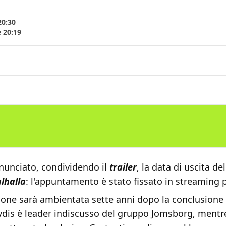
20:30
e 20:19
nnunciato, condividendo il
trailer
, la data di uscita de
alhalla
: l'appuntamento è stato fissato in streaming pe
ione sarà ambientata sette anni dopo la conclusione 
ydis è leader indiscusso del gruppo Jomsborg, mentre