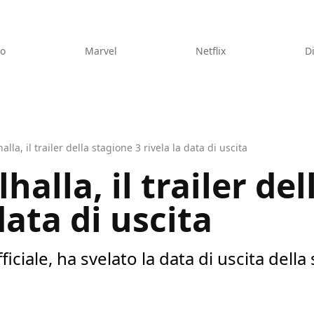
eo
Marvel
Netflix
D
alla, il trailer della stagione 3 rivela la data di uscita
halla, il trailer de
data di uscita
fficiale, ha svelato la data di uscita della