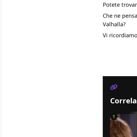
Potete trovare
Che ne pensat
Valhalla?
Vi ricordiam
Correla
1