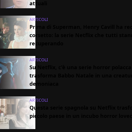
attuali
ARTICOLI
Prima di Superman, Henry Cavill ha rec
corsetto: la serie Netflix che tutti sta
recuperando
ARTICOLI
Su Netflix, c'è una serie horror polacc
trasforma Babbo Natale in una creatu
demoniaca
ARTICOLI
Questa serie spagnola su Netflix tras
piccolo paese in un incubo horror love