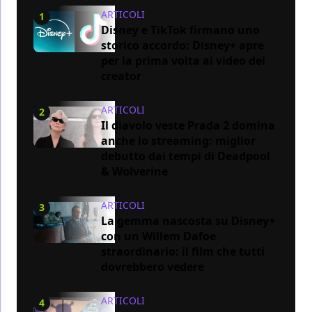
ARTICOLI
1
Disney e TikTok firmano uno
storico accordo: Disney+ apre
per la prima volta ai video dei
creator
ARTICOLI
2
Il diavolo veste Prada 2 domina
anche lo streaming: miglior
debutto dai tempi di Deadpool
& Wolverine
ARTICOLI
3
La gemma nascosta su Disney+
con un Willem Dafoe
straordinario: il film che tutti
dovrebbero vedere
ARTICOLI
4