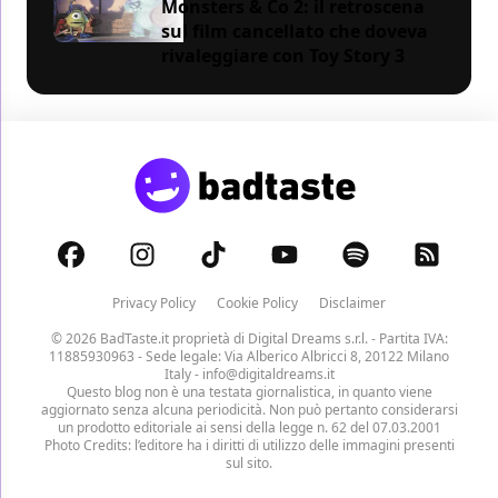
Monsters & Co 2: il retroscena
sul film cancellato che doveva
rivaleggiare con Toy Story 3
Privacy Policy
Cookie Policy
Disclaimer
© 2026 BadTaste.it proprietà di
Digital Dreams s.r.l.
- Partita IVA:
11885930963 - Sede legale: Via Alberico Albricci 8, 20122 Milano
Italy -
info@digitaldreams.it
Questo blog non è una testata giornalistica, in quanto viene
aggiornato senza alcuna periodicità. Non può pertanto considerarsi
un prodotto editoriale ai sensi della legge n. 62 del 07.03.2001
Photo Credits: l’editore ha i diritti di utilizzo delle immagini presenti
sul sito.