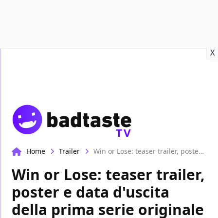
Recensioni
Format video
Marvel
Netflix
Disney+
Prime
X
TV
Home
Trailer
Win or Lose: teaser trailer, poster e data d'uscita della prima serie originale Pixar!
Win or Lose: teaser trailer,
poster e data d'uscita
della prima serie originale