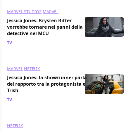
MARVEL STUDIOS
MARVEL
Jessica Jones: Krysten Ritter
vorrebbe tornare nei panni della
detective nel MCU
TV
/ 15 set 2021
MARVEL
NETFLIX
Jessica Jones: la showrunner parla
del rapporto tra la protagonista e
Trish
TV
/ 29 giu 2019
NETFLIX