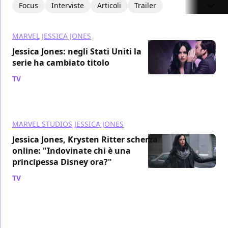
Focus
Interviste
Articoli
Trailer
MARVEL
JESSICA JONES
Jessica Jones: negli Stati Uniti la
serie ha cambiato titolo
TV
/ 05 lug 2022
MARVEL STUDIOS
JESSICA JONES
Jessica Jones, Krysten Ritter scherza
online: "Indovinate chi è una
principessa Disney ora?"
TV
/ 19 mar 2022