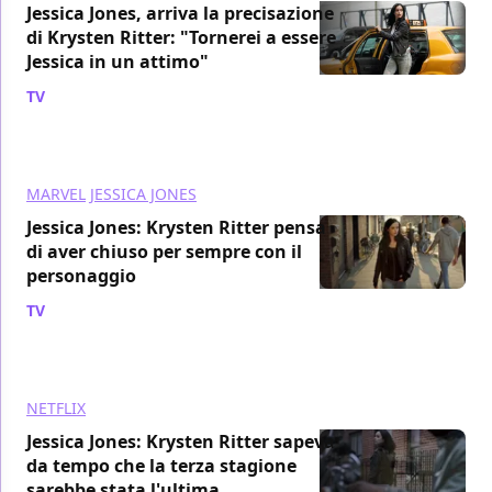
Jessica Jones, arriva la precisazione
di Krysten Ritter: "Tornerei a essere
Jessica in un attimo"
TV
/ 26 giu 2019
MARVEL
JESSICA JONES
Jessica Jones: Krysten Ritter pensa
di aver chiuso per sempre con il
personaggio
TV
/ 24 giu 2019
NETFLIX
Jessica Jones: Krysten Ritter sapeva
da tempo che la terza stagione
sarebbe stata l'ultima