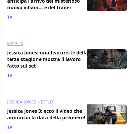
anticipa l'arrivo del misterioso
nuovo villain... e del trailer
TV
/ 06 giu 2019
NETFLIX
Jessica Jones: una featurette della
terza stagione mostra il lavoro
fatto sul set
TV
/ 05 giu 2019
JESSICA JONES
NETFLIX
Jessica Jones 3: ecco il video che
annuncia la data della première!
TV
/ 28 mag 2019