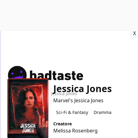
Recensioni
Format video
Marvel
Netflix
Disney+
Prime
X
Jessica Jones
Home
TV
Jessica Jones
Marvel's Jessica Jones
Sci-Fi & Fantasy
Dramma
Creatore
Melissa Rosenberg