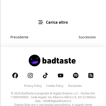
Carica altro
Precedente
Successivo
Privacy Policy
Cookie Policy
Disclaimer
© 2026 BadTaste.it proprietà di
Digital Dreams s.r.l.
- Partita IVA:
11885930963 - Sede legale: Via Alberico Albricci 8, 20122 Milano
Italy -
info@digitaldreams.it
Questo blog non è una testata giornalistica, in quanto viene