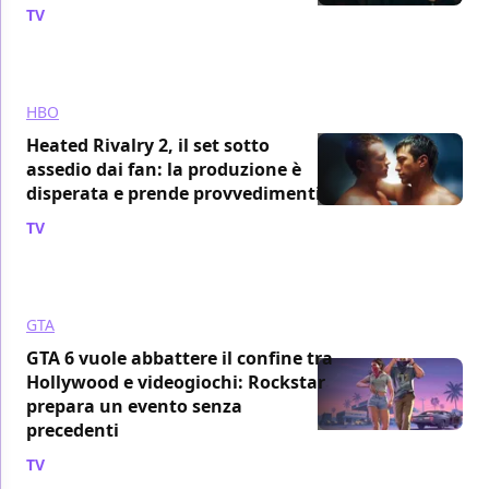
TV
/ 08 ago
HBO
Heated Rivalry 2, il set sotto
assedio dai fan: la produzione è
disperata e prende provvedimenti
TV
/ 08 ago
GTA
GTA 6 vuole abbattere il confine tra
Hollywood e videogiochi: Rockstar
prepara un evento senza
precedenti
TV
/ 08 ago