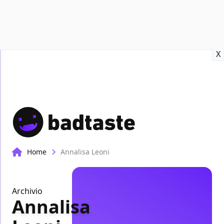
Recensioni
Format video
Marvel
Netflix
Disney+
Prime
X
Home
Annalisa Leoni
Archivio
Annalisa