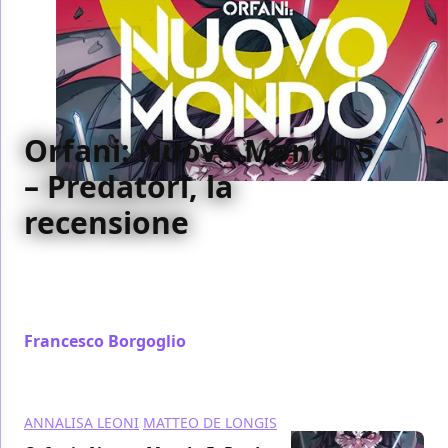
Orfani: Nuovo Mondo 5
– Predatori, la
recensione
Abbiamo recensito per voi Orfani - Nuovo Mondo 5:
Predatori, di Recchioni, Monteleone, Gianfelice e
Leoni
Francesco Borgoglio
/ 13 feb 2016
ANNALISA LEONI
MATTEO DE LONGIS