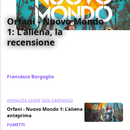
Orfani - Nuovo Mondo
1: L'aliena, la
recensione
Abbiamo recensito per voi il primo numero di Nuovo
Mondo, la terza stagione di Orfani: L'Aliena è opera
di Recchioni, Vanzella, Cavenago, Leoni e De Longis
Francesco Borgoglio
/ 14 ott 2015
ANNALISA LEONI
GIGI CAVENAGO
Orfani - Nuovo Mondo 1: L'aliena -
anteprima
FUMETTI
/ 09 ott 2015