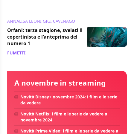
ANNALISA LEONI
GIGI CAVENAGO
Orfani: terza stagione, svelati il
copertinista e l'anteprima del
numero 1
FUMETTI
/ 01 set 2015
A novembre in streaming
Novità Disney+ novembre 2024: i film e le serie
da vedere
Novità Netflix: i film e le serie da vedere a
novembre 2024
Novità Prime Video: i film e le serie da vedere a