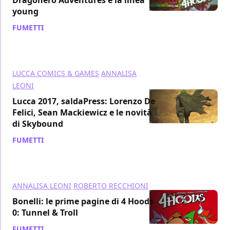
young
FUMETTI
/ 04 nov 2017
LUCCA COMICS & GAMES
ANNALISA
LEONI
Lucca 2017, saldaPress: Lorenzo De
Felici, Sean Mackiewicz e le novità
di Skybound
FUMETTI
/ 03 nov 2017
ANNALISA LEONI
ROBERTO RECCHIONI
Bonelli: le prime pagine di 4 Hoods
0: Tunnel & Troll
FUMETTI
/ 09 ott 2017