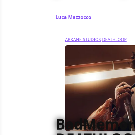
In occasione dell'uscita di DEATHLO
intervistare le voci italiane di Colt 
Luca Mazzocco
/ 20 set 2021
ARKANE STUDIOS
DEATHLOOP
BadMemori