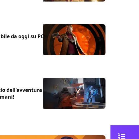
ile da oggi su PC e
cio dell'avventura
omani!