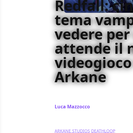
Redfall: ci
tema vampi
vedere per
attende il
videogioco
Arkane
In occasione dell'uscita di Redfall
da recuperare se si apprezzano le 
Luca Mazzocco
/ 07 mag 2023
ARKANE STUDIOS
DEATHLOOP