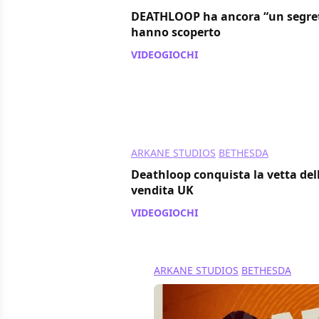
DEATHLOOP ha ancora “un segreto
hanno scoperto
VIDEOGIOCHI
/ 07 ott 2021
ARKANE STUDIOS
BETHESDA
Deathloop conquista la vetta dell
vendita UK
VIDEOGIOCHI
/ 21 set 2021
ARKANE STUDIOS
BETHESDA