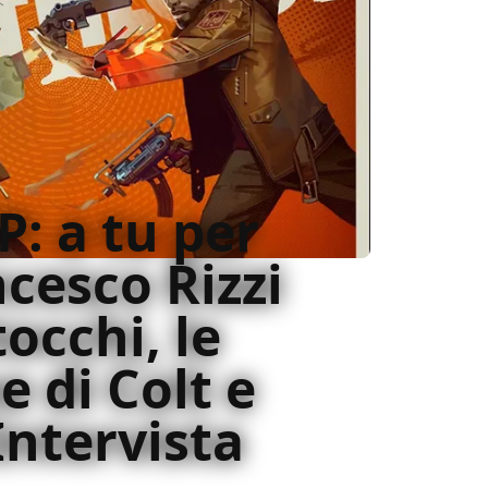
: a tu per
cesco Rizzi
tocchi, le
e di Colt e
Intervista