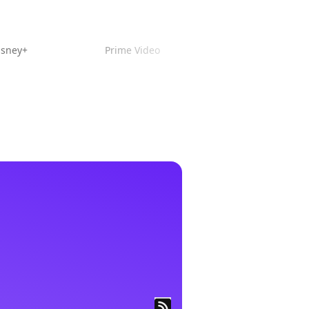
isney+
Prime Video