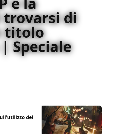
 e la
 trovarsi di
 titolo
| Speciale
come un fulmine a ciel sereno,
zione che da mancava al mercato
l'utilizzo del