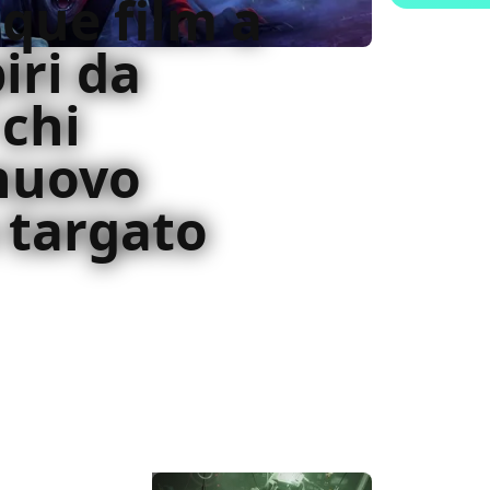
nque film a
ri da
 chi
 nuovo
 targato
, scopriamo insieme 5 film a tema vampiri
atmosfere del titolo Arkane