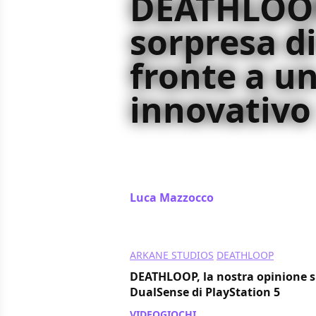
DEATHLOOP
sorpresa di
fronte a un
innovativo 
DEATHLOOP è arrivato sul mercato 
sconvolgendo tutti con un'innova
videoludico
Luca Mazzocco
/ 19 set 2021
ARKANE STUDIOS
DEATHLOOP
DEATHLOOP, la nostra opinione sul
DualSense di PlayStation 5
VIDEOGIOCHI
/ 18 set 2021