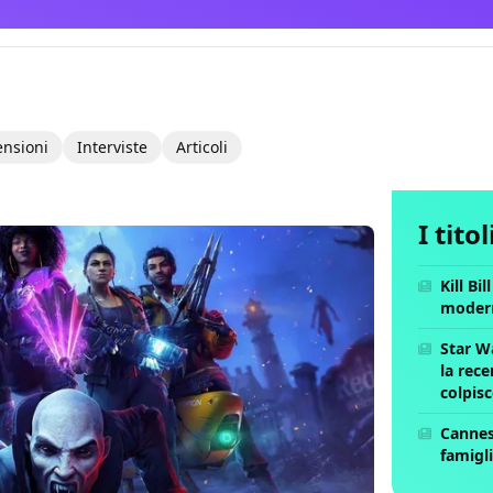
ensioni
Interviste
Articoli
I tito
Kill Bi
moder
Star W
la rece
colpis
Cannes 
famigli