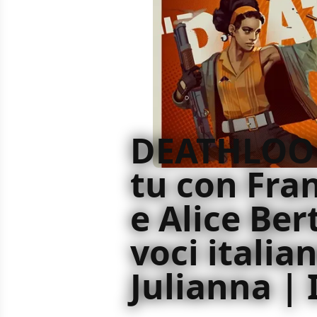
DEATHLOOP
tu con Fran
e Alice Ber
voci italian
Julianna | 