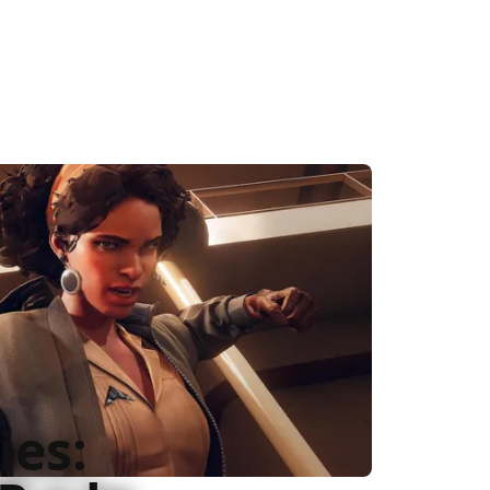
OP, noi di BadTaste siamo riusciti a
e Julianna
es: