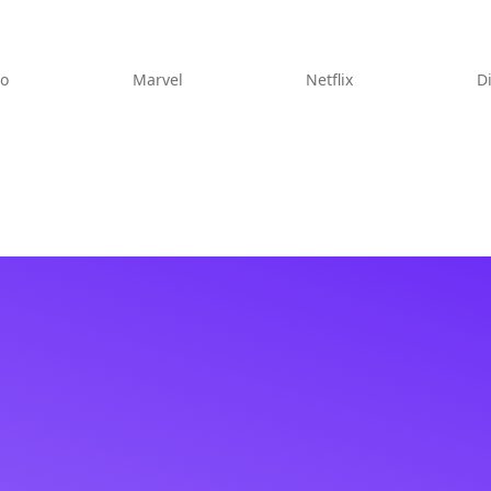
eo
Marvel
Netflix
D