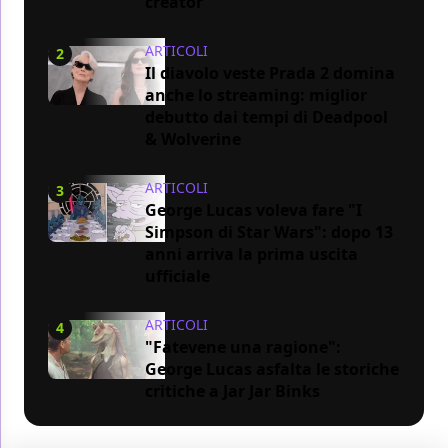
creator
ARTICOLI
2
Il diavolo veste Prada 2 domina
anche lo streaming: miglior
debutto dai tempi di Deadpool
& Wolverine
ARTICOLI
3
George Lucas voleva fare "I
Simpson di Star Wars": dopo 13
anni arriva la prima uscita
ufficiale
ARTICOLI
4
"Fatevene una ragione":
George Lucas asfalta le storiche
critiche a Jar Jar Binks