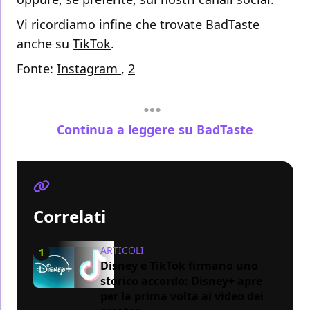
Vi ricordiamo infine che trovate BadTaste
anche su
TikTok
.
Fonte:
Instagram
,
2
Continua a leggere su BadTaste
Correlati
ARTICOLI
1
Disney e TikTok firmano uno
storico accordo: Disney+ apre
per la prima volta ai video dei