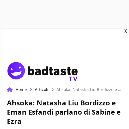
Recensioni
Format video
Marvel
Netflix
Disney+
Prime
X
TV
Home
Articoli
Ahsoka: Natasha Liu Bordizzo e Eman Esfandi parlano di Sabine e Ezra
Ahsoka: Natasha Liu Bordizzo e
Eman Esfandi parlano di Sabine e
Ezra