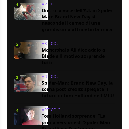
ARTICOLI
1
Dietro la voce dell'A.I. in Spider-
Man: Brand New Day si
nasconde il cameo di una
grandissima attrice britannica
ARTICOLI
2
Mahershala Ali dice addio a
Blade e il motivo sorprende
tutti
ARTICOLI
3
Spider-Man: Brand New Day, la
scena post-credits spiegata: il
futuro di Tom Holland nell'MCU
ARTICOLI
4
Tom Holland sorprende: "La
prima versione di 'Spider-Man:
Brand New Day' era un