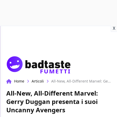
Recensioni
Format video
Marvel
Netflix
Disney+
Prime
X
FUMETTI
Home
Articoli
All-New, All-Different Marvel: Gerry Duggan presenta i suoi Uncanny Avengers
All-New, All-Different Marvel:
Gerry Duggan presenta i suoi
Uncanny Avengers