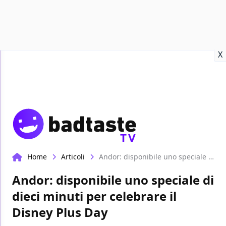
Recensioni
Format video
Marvel
Netflix
Disney+
Prime
X
TV
Home
Articoli
Andor: disponibile uno speciale di dieci minuti per celebrare il Disney Plus Day
Andor: disponibile uno speciale di
dieci minuti per celebrare il
Disney Plus Day