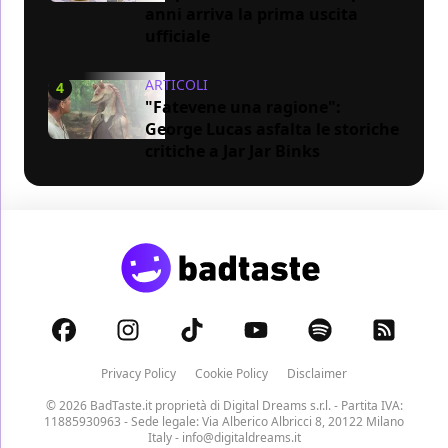
anni arriva la prima uscita
ufficiale
ARTICOLI
4
"Fatevene una ragione":
George Lucas asfalta le storiche
critiche a Jar Jar Binks
Privacy Policy
Cookie Policy
Disclaimer
© 2026 BadTaste.it proprietà di
Digital Dreams s.r.l.
- Partita IVA:
11885930963 - Sede legale: Via Alberico Albricci 8, 20122 Milano
Italy -
info@digitaldreams.it