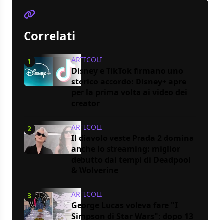
Correlati
ARTICOLI
1
Disney e TikTok firmano uno
storico accordo: Disney+ apre
per la prima volta ai video dei
creator
ARTICOLI
2
Il diavolo veste Prada 2 domina
anche lo streaming: miglior
debutto dai tempi di Deadpool
& Wolverine
ARTICOLI
3
George Lucas voleva fare "I
Simpson di Star Wars": dopo 13