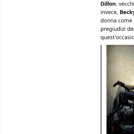
Dillon
, vecch
invece,
Beck
donna come s
pregiudizi de
quest'occasio