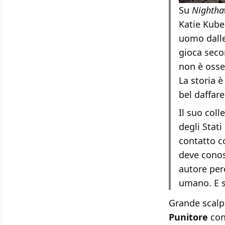
Su
Nighth
Katie Kube
uomo dalle
gioca seco
non è osse
La storia è
bel daffare
Il suo coll
degli Stati
contatto co
deve conos
autore per
umano. E s
Grande scalp
Punitore
con