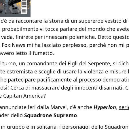
 c'è da raccontare la storia di un supereroe vestito di
u probabilmente vi tocca parlare del mondo che avete
ada, finirete per innescare polemiche. Detto questo
i Fox News mi ha lasciato perplesso, perché non mi 
vvero letto il fumetto.
di turno, un comandante dei Figli del Serpente, si dich
e estremista e sceglie di usare la violenza e misure l
che partecipare pacificamente al processo democratic
 così! Cerca di massacrare degli innocenti disarmati. 
e Capitan America?
 annunciate ieri dalla Marvel, c'è anche
Hyperion,
seri
ader dello
Squadrone Supremo
.
 in gruppo e in solitaria, i personaggi dello Squadron