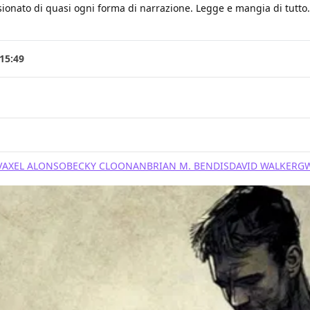
ionato di quasi ogni forma di narrazione. Legge e mangia di tutto. B
 15:49
V
AXEL ALONSO
BECKY CLOONAN
BRIAN M. BENDIS
DAVID WALKER
GW