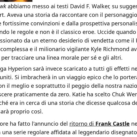
awk
abbiamo messo ai testi David F. Walker, su sugge
rt. Aveva una storia da raccontare con il personaggio
 fortissime convinzioni e dalla prospettiva personal
ndo le regole e non è il classico eroe. Uccide quando
ssionato da un eterno desiderio di vendetta come il 
 complessa e il milionario vigilante Kyle Richmond av
 per tracciare una linea morale per sé e gli altri.
ega Hyperion sarà invece scaricato a tutti gli effetti n
 uniti. Si imbracherà in un viaggio epico che lo porter
n il meglio e soprattutto il peggio della nostra nazi
cere praticamente da zero. Katie ha scelto Chuk W
ché era in cerca di una storia che dicesse qualcosa d
arà proprio così.
ore ha fatto l'annuncio del
ritorno di
Frank Castle
ne
 una serie regolare affidata al leggendario disegnat