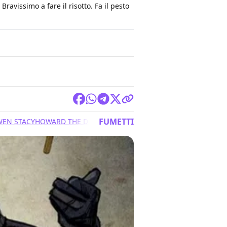
ravissimo a fare il risotto. Fa il pesto
FUMETTI
EN STACY
HOWARD THE DUCK
SILK
SPIDER-WOMAN
SQUIRREL GIRL