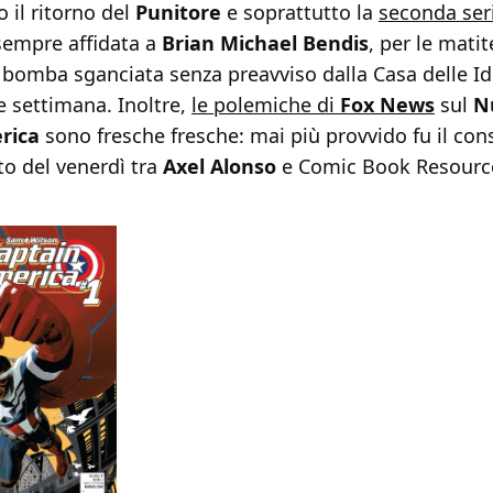
il ritorno del
Punitore
e soprattutto la
seconda ser
 sempre affidata a
Brian Michael Bendis
, per le matit
 bomba sganciata senza preavviso dalla Casa delle I
e settimana. Inoltre,
le polemiche di
Fox News
sul
N
rica
sono fresche fresche: mai più provvido fu il co
 del venerdì tra
Axel Alonso
e Comic Book Resourc