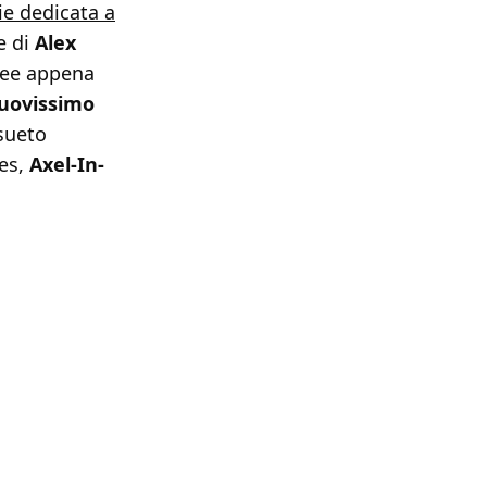
ie dedicata a
e di
Alex
dee appena
uovissimo
nsueto
es,
Axel-In-