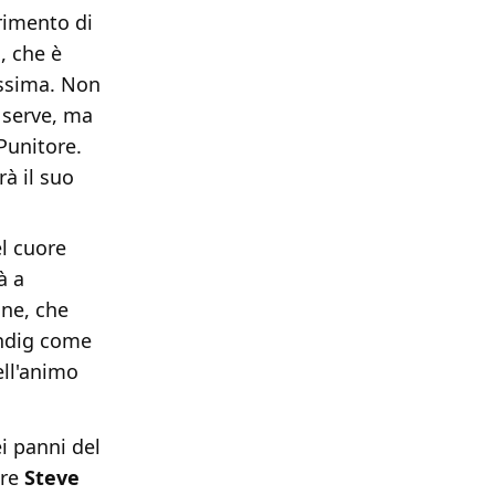
rimento di
, che è
issima. Non
 serve, ma
Punitore.
rà il suo
el cuore
à a
one, che
endig come
ell'animo
i panni del
ore
Steve