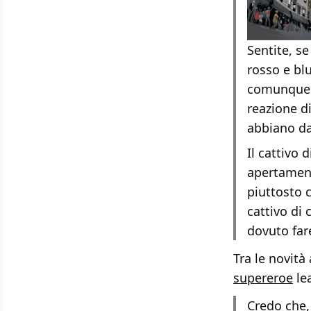
Sentite, se
rosso e bl
comunque v
reazione d
abbiano da
Il cattivo 
apertament
piuttosto 
cattivo di
dovuto far
Tra le novità
supereroe
le
Credo che,