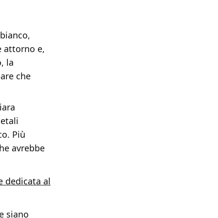
 bianco,
 attorno e,
, la
pare che
iara
etali
o. Più
Che avrebbe
e dedicata al
e siano