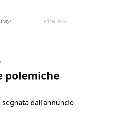
isney+
Prime Video
a
le polemiche
l segnata dall'annuncio