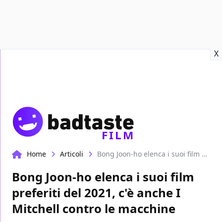
Recensioni
Format video
Marvel
Netflix
Disney+
Prime
X
FILM
Home
Articoli
Bong Joon-ho elenca i suoi film preferiti del 2021, c'è anche I Mitchell contro le macchine
Bong Joon-ho elenca i suoi film
preferiti del 2021, c'è anche I
Mitchell contro le macchine