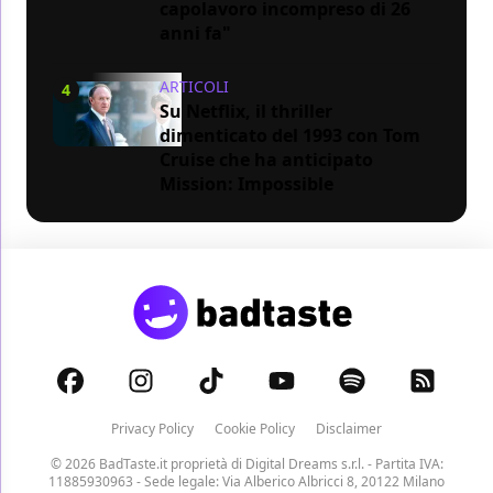
capolavoro incompreso di 26
anni fa"
ARTICOLI
4
Su Netflix, il thriller
dimenticato del 1993 con Tom
Cruise che ha anticipato
Mission: Impossible
Privacy Policy
Cookie Policy
Disclaimer
© 2026 BadTaste.it proprietà di
Digital Dreams s.r.l.
- Partita IVA:
11885930963 - Sede legale: Via Alberico Albricci 8, 20122 Milano