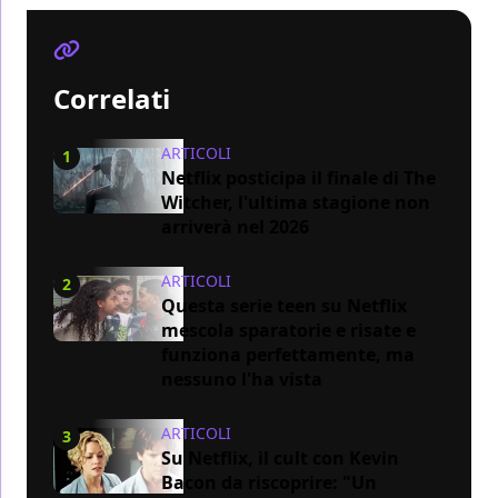
Correlati
ARTICOLI
1
Netflix posticipa il finale di The
Witcher, l'ultima stagione non
arriverà nel 2026
ARTICOLI
2
Questa serie teen su Netflix
mescola sparatorie e risate e
funziona perfettamente, ma
nessuno l'ha vista
ARTICOLI
3
Su Netflix, il cult con Kevin
Bacon da riscoprire: "Un