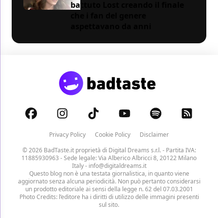
battuto Lost creando il finale
che i fan del genere
aspettavano da anni
Privacy Policy
Cookie Policy
Disclaimer
© 2026 BadTaste.it proprietà di
Digital Dreams s.r.l.
- Partita IVA:
11885930963 - Sede legale: Via Alberico Albricci 8, 20122 Milano
Italy -
info@digitaldreams.it
Questo blog non è una testata giornalistica, in quanto viene
aggiornato senza alcuna periodicità. Non può pertanto considerarsi
un prodotto editoriale ai sensi della legge n. 62 del 07.03.2001
Photo Credits: l’editore ha i diritti di utilizzo delle immagini presenti
sul sito.