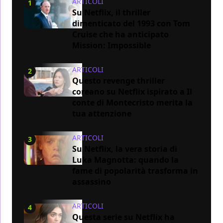
ARTICOLI
1
Su Netflix, il thriller
dimenticato del 1993 con Tom
Cruise che ha anticipato
Mission: Impossible
ARTICOLI
2
Questo revenge thriller
coreano su Netflix ispirato a Il
conte di Montecristo merita la
tua attenzione
ARTICOLI
3
Su Netflix, la vera storia di
Luka Magnotta: quando la
fame di popolarità trasforma in
assassino
ARTICOLI
4
Questa serie su Netflix ha