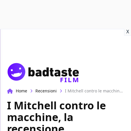
Recensioni
Format video
Marvel
Netflix
Disney+
Prime
X
FILM
Home
Recensioni
I Mitchell contro le macchine, la recensione
I Mitchell contro le
macchine, la
recensione