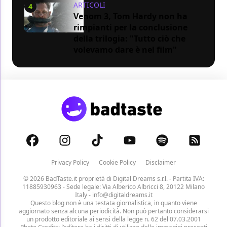
ARTICOLI
4
Venom 3, Tom Hardy non ha
rimpianti per la conclusione
della trilogia: "Tutto ciò che
volevamo dare è nel film"
Privacy Policy
Cookie Policy
Disclaimer
© 2026 BadTaste.it proprietà di
Digital Dreams s.r.l.
- Partita IVA:
11885930963 - Sede legale: Via Alberico Albricci 8, 20122 Milano
Italy -
info@digitaldreams.it
Questo blog non è una testata giornalistica, in quanto viene
aggiornato senza alcuna periodicità. Non può pertanto considerarsi
un prodotto editoriale ai sensi della legge n. 62 del 07.03.2001