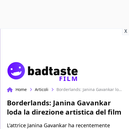
Recensioni
Format video
Marvel
Netflix
Disney+
Prime
X
FILM
Home
Articoli
Borderlands: Janina Gavankar loda la direzione artistica del film
Borderlands: Janina Gavankar
loda la direzione artistica del film
L'attrice Janina Gavankar ha recentemente