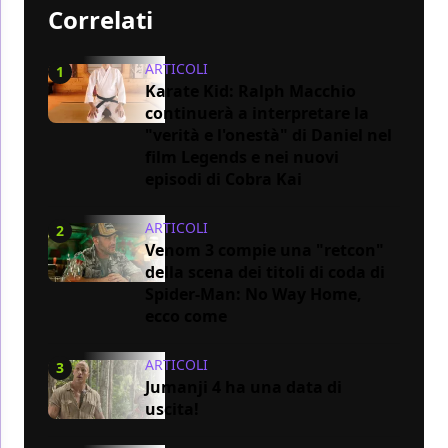
Correlati
ARTICOLI
1
Karate Kid: Ralph Macchio
continuerà a interpretare la
"verità e l'onestà" di Daniel nel
film Legends e nei nuovi
episodi di Cobra Kai
ARTICOLI
2
Venom 3 compie una "retcon"
della scena dei titoli di coda di
Spider-Man: No Way Home,
ecco come
ARTICOLI
3
Jumanji 4 ha una data di
uscita!