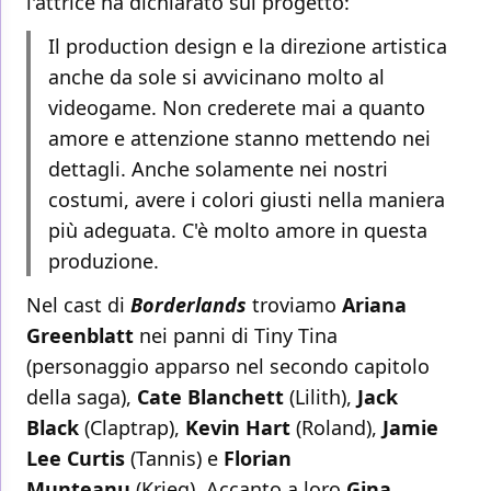
l'attrice ha dichiarato sul progetto:
Il production design e la direzione artistica
anche da sole si avvicinano molto al
videogame. Non crederete mai a quanto
amore e attenzione stanno mettendo nei
dettagli. Anche solamente nei nostri
costumi, avere i colori giusti nella maniera
più adeguata. C'è molto amore in questa
produzione.
Nel cast di
Borderlands
troviamo
Ariana
Greenblatt
nei panni di Tiny Tina
(personaggio apparso nel secondo capitolo
della saga),
Cate Blanchett
(Lilith),
Jack
Black
(Claptrap),
Kevin Hart
(Roland),
Jamie
Lee Curtis
(Tannis) e
Florian
Munteanu
(Krieg). Accanto a loro
Gina