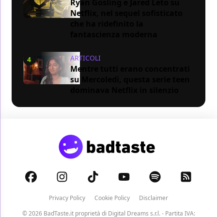
Ryan Gosling e Jared Leto su
Netflix, nel sequel sofisticato
che ha ridefinito la
fantascienza moderna
ARTICOLI
4
Mentre tutti erano concentrati
su Mercoledì, questa serie teen
dominava Netflix in silenzio
Privacy Policy
Cookie Policy
Disclaimer
© 2026 BadTaste.it proprietà di
Digital Dreams s.r.l.
- Partita IVA: