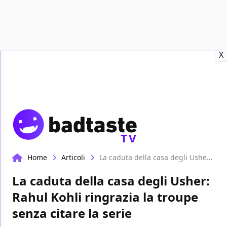
Recensioni
Format video
Marvel
Netflix
Disney+
Prime
X
TV
Home
Articoli
La caduta della casa degli Usher: Rahul Kohli ringrazia la troupe senza citare la serie
La caduta della casa degli Usher:
Rahul Kohli ringrazia la troupe
senza citare la serie