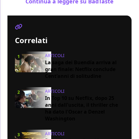
Continua a leggere su BadTaste
Correlati
ARTICOLI
1
La saga dei Buendía arriva al
gran finale: Netflix conclude
Cent'anni di solitudine
ARTICOLI
2
In Top 10 su Netflix, dopo 25
anni dall'uscita, il thriller che
ha dato l'Oscar a Denzel
Washington
ARTICOLI
3