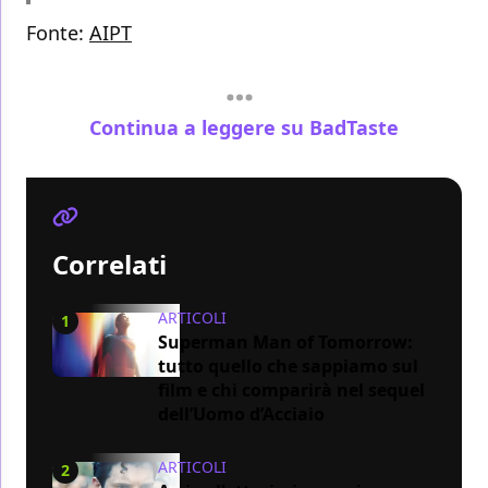
Fonte:
AIPT
Continua a leggere su BadTaste
Correlati
ARTICOLI
1
Superman Man of Tomorrow:
tutto quello che sappiamo sul
film e chi comparirà nel sequel
dell’Uomo d’Acciaio
ARTICOLI
2