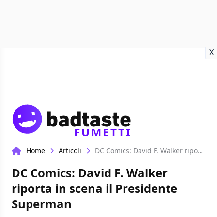
Recensioni
Format video
Marvel
Netflix
Disney+
Prime
X
FUMETTI
Home
Articoli
DC Comics: David F. Walker riporta in scena il Presidente Superman
DC Comics: David F. Walker
riporta in scena il Presidente
Superman