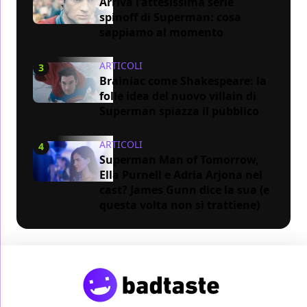
Arriva l'attesissima serie
spinoff di Superman: cosa
sappiamo al momento
ARTICOLI
3
Brainiac come Shakespeare: la
folle idea del nuovo villain di
Superman spiazza il pubblico
ARTICOLI
4
Superman Man of Tomorrow,
Ella Purnell e Adria Arjona nel
cast? James Gunn dice la sua (e
questa volta non si trattiene)