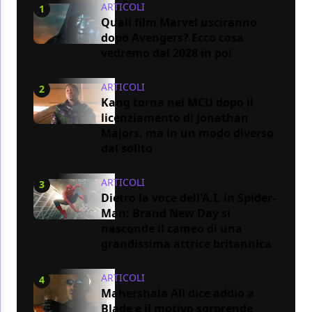
ARTICOLI
1
Quali film Marvel usciranno
dopo Avengers? Ecco cosa
vedremo dal 2028 in poi
ARTICOLI
2
Kang torna nel MCU dopo il
licenziamento di Jonathan
Majors, ma in un modo diverso
dal solito
ARTICOLI
3
Dietro la voce dell'A.I. in Spider-
Man: Brand New Day si
nasconde il cameo di una
grandissima attrice britannica
ARTICOLI
4
Mahershala Ali dice addio a
Blade e il motivo sorprende