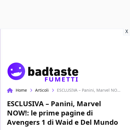
Recensioni
Format video
Marvel
Netflix
Disney+
Prime
X
FUMETTI
Home
Articoli
ESCLUSIVA – Panini, Marvel NOW!: le prime pagine di Avengers 1 di Waid e Del Mundo
ESCLUSIVA – Panini, Marvel
NOW!: le prime pagine di
Avengers 1 di Waid e Del Mundo