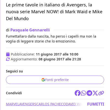
Le prime tavole in italiano di Avengers, la
nuova serie Marvel NOW! di Mark Waid e Mike
Del Mundo
di
Pasquale Gennarelli
Fumettallaro dalla nascita, ha perso i capelli ma non la
voglia di leggere storie che lo emozionino.
Pubblicazione:
11 giugno 2017 alle 10:00
Aggiornamento:
08 giugno 2017 alle 21:28
Seguici su
Fonti preferite
Condividi
FUMETTI
MARVEL
AVENGERS
CARLOS PACHECO
DAVID WALKER
MARK WAID