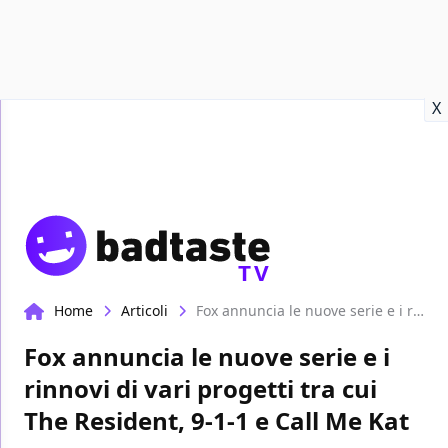
Recensioni
Format video
Marvel
Netflix
Disney+
Prime
X
TV
Home
Articoli
Fox annuncia le nuove serie e i rinnovi di vari progetti tra cui The Resident, 9-1-1 e Call Me Kat
Fox annuncia le nuove serie e i
rinnovi di vari progetti tra cui
The Resident, 9-1-1 e Call Me Kat