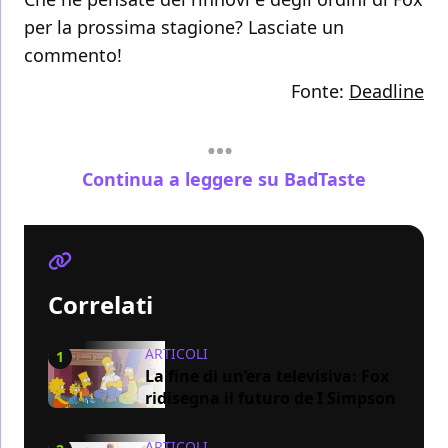
per la prossima stagione? Lasciate un
commento!
Fonte:
Deadline
Continua a leggere su BadTaste
Correlati
ARTICOLI
1
La fine di un’era televisiva: Fox
ridisegna il futuro de I Simpson
ARTICOLI