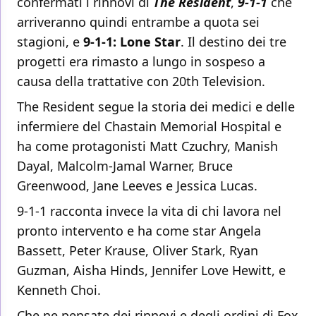
confermati i rinnovi di
The Resident
,
9-1-1
che
arriveranno quindi entrambe a quota sei
stagioni, e
9-1-1: Lone Star
. Il destino dei tre
progetti era rimasto a lungo in sospeso a
causa della trattative con 20th Television.
The Resident segue la storia dei medici e delle
infermiere del Chastain Memorial Hospital e
ha come protagonisti Matt Czuchry, Manish
Dayal, Malcolm-Jamal Warner, Bruce
Greenwood, Jane Leeves e Jessica Lucas.
9-1-1 racconta invece la vita di chi lavora nel
pronto intervento e ha come star Angela
Bassett, Peter Krause, Oliver Stark, Ryan
Guzman, Aisha Hinds, Jennifer Love Hewitt, e
Kenneth Choi.
Che ne pensate dei rinnovi e degli ordini di Fox