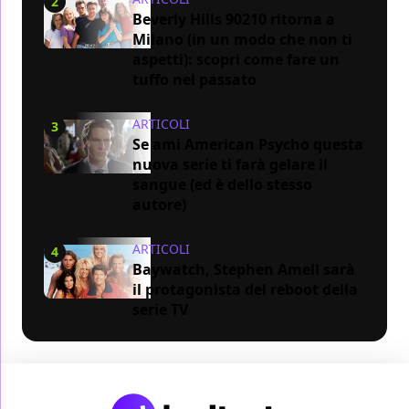
2
Beverly Hills 90210 ritorna a
Milano (in un modo che non ti
aspetti): scopri come fare un
tuffo nel passato
ARTICOLI
3
Se ami American Psycho questa
nuova serie ti farà gelare il
sangue (ed è dello stesso
autore)
ARTICOLI
4
Baywatch, Stephen Amell sarà
il protagonista del reboot della
serie TV