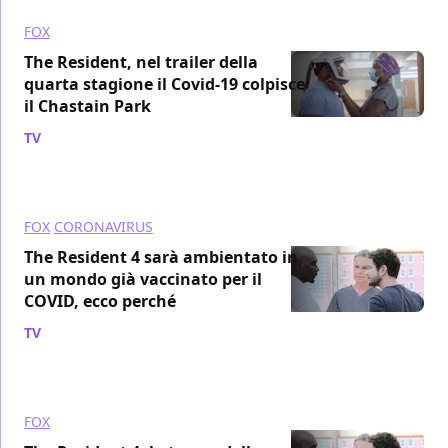
FOX
The Resident, nel trailer della
quarta stagione il Covid-19 colpisce
il Chastain Park
TV
/ 17 dic 2020
FOX
CORONAVIRUS
The Resident 4 sarà ambientato in
un mondo già vaccinato per il
COVID, ecco perché
TV
/ 15 dic 2020
FOX