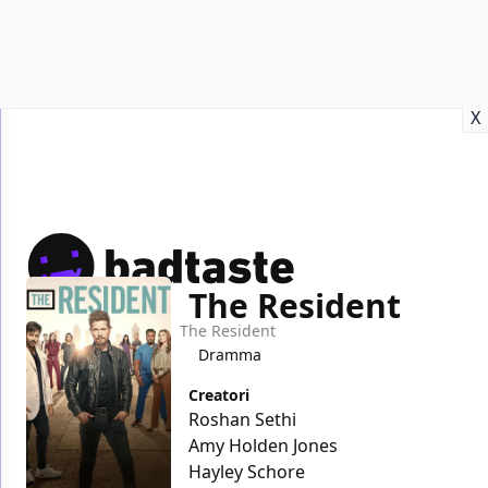
Recensioni
Format video
Marvel
Netflix
Disney+
Prime
X
The Resident
Home
TV
The Resident
Dramma
Creatori
Roshan Sethi
Amy Holden Jones
Hayley Schore