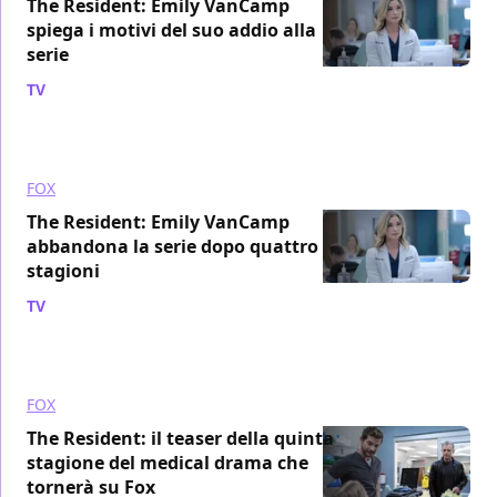
The Resident: Emily VanCamp
spiega i motivi del suo addio alla
serie
TV
/ 06 ott 2021
FOX
The Resident: Emily VanCamp
abbandona la serie dopo quattro
stagioni
TV
/ 30 ago 2021
FOX
The Resident: il teaser della quinta
stagione del medical drama che
tornerà su Fox