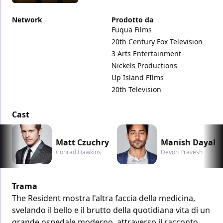
Network
Prodotto da
Fuqua Films
20th Century Fox Television
3 Arts Entertainment
Nickels Productions
Up Island FIlms
20th Television
Cast
Matt Czuchry
Manish Dayal
Conrad Hawkins
Devon Pravesh
Trama
The Resident mostra l'altra faccia della medicina,
svelando il bello e il brutto della quotidiana vita di un
grande ospedale moderno, attraverso il racconto