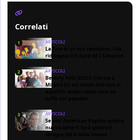
Correlati
ARTICOLI
1
La fine di un’era televisiva: Fox
ridisegna il futuro de I Simpson
ARTICOLI
2
Beverly Hills 90210 ritorna a
Milano (in un modo che non ti
aspetti): scopri come fare un
tuffo nel passato
ARTICOLI
3
Se ami American Psycho questa
nuova serie ti farà gelare il
sangue (ed è dello stesso