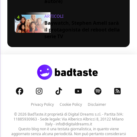
autore)
ARTICOLI
4
Baywatch, Stephen Amell sarà
il protagonista del reboot della
serie TV
Privacy Policy
Cookie Policy
Disclaimer
© 2026 BadTaste.it proprietà di
Digital Dreams s.r.l.
- Partita IVA:
11885930963 - Sede legale: Via Alberico Albricci 8, 20122 Milano
Italy -
info@digitaldreams.it
Questo blog non è una testata giornalistica, in quanto viene
aggiornato senza alcuna periodicità. Non può pertanto considerarsi