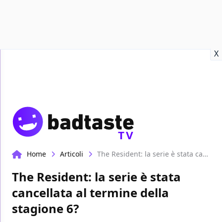
Recensioni
Format video
Marvel
Netflix
Disney+
Prime
X
TV
Home
Articoli
The Resident: la serie è stata cancellata al termine della stagione 6?
The Resident: la serie è stata
cancellata al termine della
stagione 6?