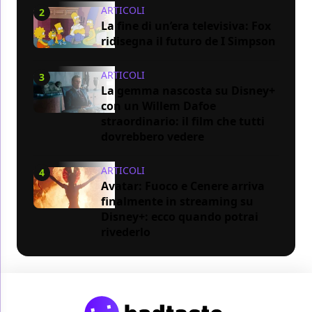
ARTICOLI
2
La fine di un’era televisiva: Fox
ridisegna il futuro de I Simpson
ARTICOLI
3
La gemma nascosta su Disney+
con un Willem Dafoe
straordinario: il film che tutti
dovrebbero vedere
ARTICOLI
4
Avatar: Fuoco e Cenere arriva
finalmente in streaming su
Disney+: ecco quando potrai
rivederlo