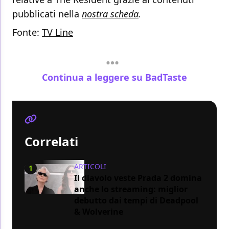
pubblicati nella
nostra scheda
.
Fonte:
TV Line
Continua a leggere su BadTaste
Correlati
ARTICOLI
1
Il diavolo veste Prada 2 domina
anche lo streaming: miglior
debutto dai tempi di Deadpool
& Wolverine