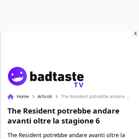
Recensioni
Format video
Marvel
Netflix
Disney+
Prime
X
TV
Home
Articoli
The Resident potrebbe andare avanti oltre la stagione 6
The Resident potrebbe andare
avanti oltre la stagione 6
The Resident potrebbe andare avanti oltre la