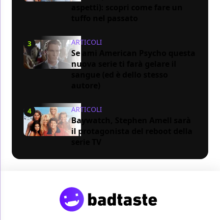
aspetti): scopri come fare un
tuffo nel passato
ARTICOLI
3
Se ami American Psycho questa
nuova serie ti farà gelare il
sangue (ed è dello stesso
autore)
ARTICOLI
4
Baywatch, Stephen Amell sarà
il protagonista del reboot della
serie TV