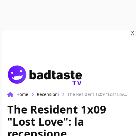
Recensioni
Format video
Marvel
Netflix
Disney+
Prime
X
TV
Home
Recensioni
The Resident 1x09 "Lost Love": la recensione
The Resident 1x09
"Lost Love": la
recensione