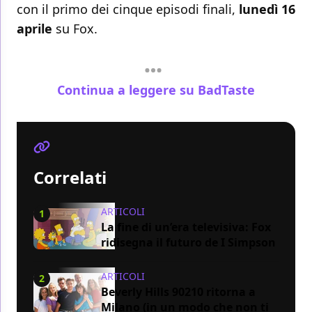
con il primo dei cinque episodi finali,
lunedì 16
aprile
su Fox.
Continua a leggere su BadTaste
Correlati
ARTICOLI
1
La fine di un’era televisiva: Fox
ridisegna il futuro de I Simpson
ARTICOLI
2
Beverly Hills 90210 ritorna a
Milano (in un modo che non ti