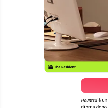
The Resident
Haunted
è un 
ritorna dopo 