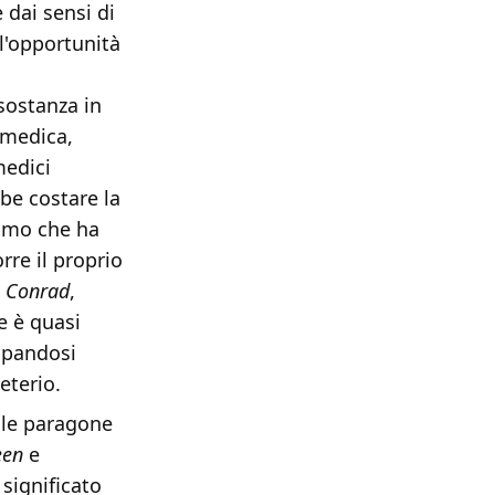
 dai sensi di
 l'opportunità
sostanza in
 medica,
medici
be costare la
omo che ha
rre il proprio
i
Conrad
,
e è quasi
cupandosi
eterio.
ile paragone
een
e
significato