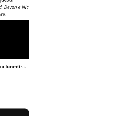
, Devon e Nic
are.
gni
lunedì
su