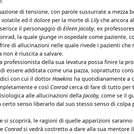
l
.
uazione di tensione, con parole sussurrate a mezza b
volatile ed il dolore per la morte di
Lily
che ancora a
inserisce il personaggio di
Eileen Jacoby
, ex professore
onrad, la quale giunge in ospedale come paziente, c
frire di allucinazioni nelle quale rivede i pazienti che 
a non è riuscita a salvare.
a professionista della sua levatura possa finire la pro
o di essere additata come una pazza, soprattutto consi
ici con cui il dottor
Hawkins
ha quotidianamente a ch
ompletamente e così
Conrad
cerca di fare di tutto per
isiologica alle allucinazioni della
Jacoby,
come se il gu
 certo senso liberarlo dal suo stesso senso di colpa 
e si scoprirà, le ragioni di quelle apparizioni sarann
 e
Conrad
si vedrà costretto a dare alla sua mentore il