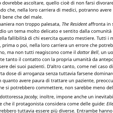
o dovrebbe ascoltare, quello cioè di non farsi divorare
do che, nella loro carriera di medici, potranno avere
el bene che del male.
aniera non troppo palesata,
The Resident
affronta in 
dio un tema molto delicato e sentito dalla comunità
lla fallibilità di chi esercita questo mestiere. Tutti i 
rima o poi, nella loro carriera un errore che potreb
uno, ma non tutti reagiscono come il
dottor Bell
, un u
e tanto il contatto con la propria umanità da antepo
ere dei suoi pazienti. D'altro canto, come nel caso d
rta dose di arroganza senza tuttavia farsene dominar
in quanto avere paura di trattare un paziente, preoc
 che si potrebbero commettere, non sarebbe meno del
a dottoressa
Jacoby
, inoltre, impone anche un inevitab
e che il protagonista considera come delle guide:
Eil
rebbero tuttavia essere più diverse. Entrambe hanno 