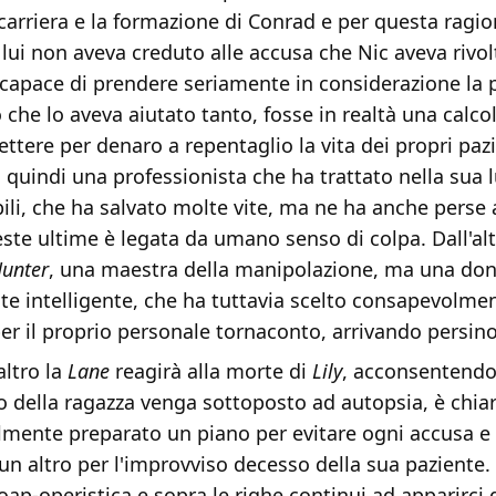
carriera e la formazione di Conrad e per questa ragio
 lui non aveva creduto alle accusa che Nic aveva rivol
capace di prendere seriamente in considerazione la p
che lo aveva aiutato tanto, fosse in realtà una calcol
ttere per denaro a repentaglio la vita dei propri paz
quindi una professionista che ha trattato nella sua 
ili, che ha salvato molte vite, ma ne ha anche perse
ste ultime è legata da umano senso di colpa. Dall'alt
unter
, una maestra della manipolazione, ma una do
 intelligente, che ha tuttavia scelto consapevolment
er il proprio personale tornaconto, arrivando persino
ltro la
Lane
reagirà alla morte di
Lily
, acconsentendo
po della ragazza venga sottoposto ad autopsia, è chi
lmente preparato un piano per evitare ogni accusa e 
un altro per l'improvviso decesso della sua paziente
ap-operistica e sopra le righe continui ad apparirci