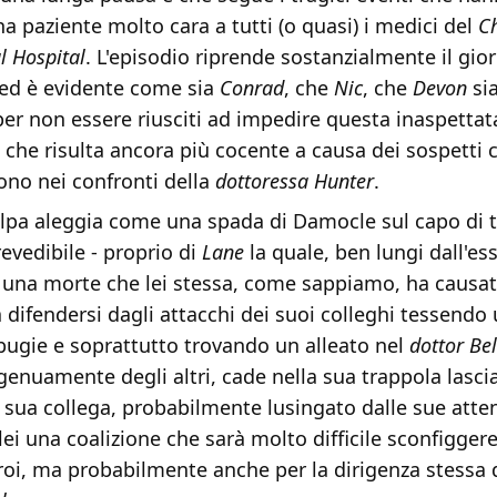
a paziente molto cara a tutti (o quasi) i medici del
C
l
Hospital
. L'episodio riprende sostanzialmente il gio
ed è evidente come sia
Conrad
, che
Nic
, che
Devon
si
er non essere riusciti ad impedire questa inaspettat
 che risulta ancora più cocente a causa dei sospetti c
ono nei confronti della
dottoressa Hunter
.
olpa aleggia come una spada di Damocle sul capo di t
evedibile - proprio di
Lane
la quale, ben lungi dall'es
 una morte che lei stessa, come sappiamo, ha causato
difendersi dagli attacchi dei suoi colleghi tessendo
bugie e soprattutto trovando un alleato nel
dottor Bel
enuamente degli altri, cade nella sua trappola lasci
 sua collega, probabilmente lusingato dalle sue atten
ei una coalizione che sarà molto difficile sconfigger
eroi, ma probabilmente anche per la dirigenza stessa 