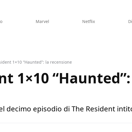
eo
Marvel
Netflix
D
ident 1×10 “Haunted”: la recensione
nt 1×10 “Haunted”:
el decimo episodio di The Resident inti