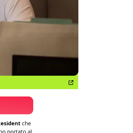
Resident
che
no portato al