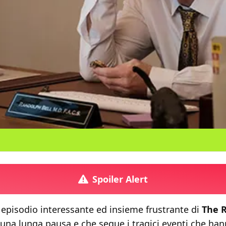
Spoiler Alert
episodio interessante ed insieme frustrante di
The 
una lunga pausa e che segue i tragici eventi che han