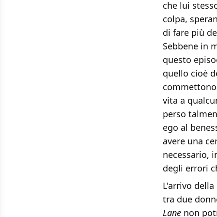
che lui stess
colpa, speran
di fare più d
Sebbene in m
questo episo
quello cioè de
commettono, p
vita a qualc
perso talment
ego al beness
avere una ce
necessario, 
degli errori
L'arrivo dell
tra due donn
Lane
non pot