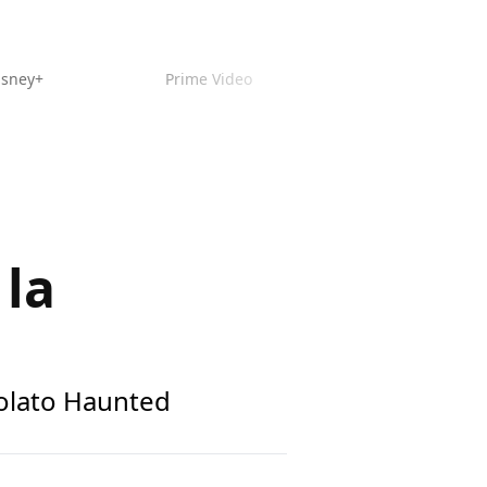
isney+
Prime Video
 la
tolato Haunted