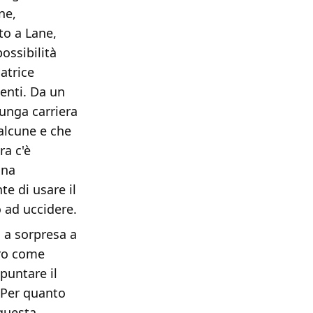
ne,
to a Lane,
ossibilità
atrice
ienti. Da un
lunga carriera
 alcune e che
ra c'è
nna
e di usare il
 ad uccidere.
 a sorpresa a
aro come
puntare il
. Per quanto
 questa