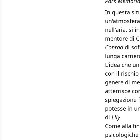
Park Memoria
In questa sit
un'atmosfera 
nell'aria, si 
mentore di C
Conrad
di sof
lunga carrier
L'idea che un
con il rischi
genere di med
atterrisce c
spiegazione f
potesse in un
di
Lily
.
Come alla fin
psicologiche