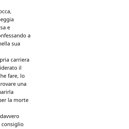
occa,
leggia
ssa e
onfessando a
nella sua
pria carriera
derato il
e fare, lo
 trovare una
arirla
per la morte
o davvero
 consiglio