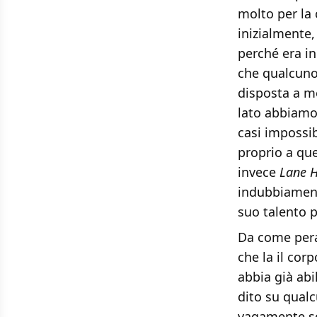
molto per la 
inizialmente,
perché era in
che qualcuno 
disposta a me
lato abbiamo 
casi impossib
proprio a que
invece
Lane H
indubbiamente
suo talento p
Da come pera
che la il cor
abbia già abi
dito su qualc
vagamente so