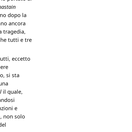
hastain
rno dopo la
ano ancora
a tragedia,
he tutti e tre
utti, eccetto
sere
, si sta
 una
l
il quale,
andosi
zioni e
e, non solo
del