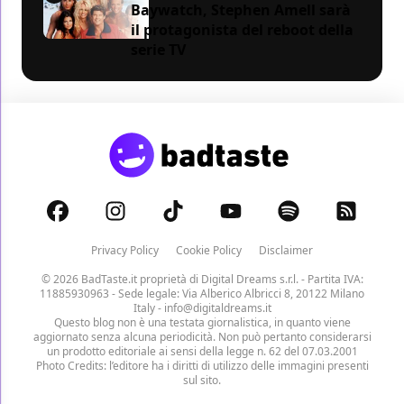
Baywatch, Stephen Amell sarà
il protagonista del reboot della
serie TV
Privacy Policy
Cookie Policy
Disclaimer
© 2026 BadTaste.it proprietà di
Digital Dreams s.r.l.
- Partita IVA:
11885930963 - Sede legale: Via Alberico Albricci 8, 20122 Milano
Italy -
info@digitaldreams.it
Questo blog non è una testata giornalistica, in quanto viene
aggiornato senza alcuna periodicità. Non può pertanto considerarsi
un prodotto editoriale ai sensi della legge n. 62 del 07.03.2001
Photo Credits: l’editore ha i diritti di utilizzo delle immagini presenti
sul sito.