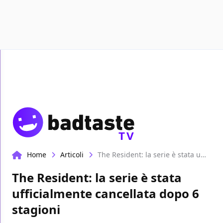
Recensioni
Format video
Marvel
Netflix
Disney+
Prime
TV
Home
Articoli
The Resident: la serie è stata ufficialmente cancellata dopo 6 stagioni
The Resident: la serie è stata
ufficialmente cancellata dopo 6
stagioni