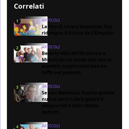
Correlati
ARTICOLI
1
La fine di un’era televisiva: Fox
ridisegna il futuro de I Simpson
ARTICOLI
2
Beverly Hills 90210 ritorna a
Milano (in un modo che non ti
aspetti): scopri come fare un
tuffo nel passato
ARTICOLI
3
Se ami American Psycho questa
nuova serie ti farà gelare il
sangue (ed è dello stesso
autore)
ARTICOLI
4