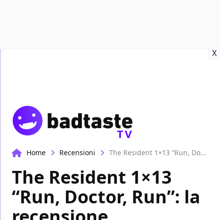
Recensioni
Format video
Marvel
Netflix
Disney+
Prime
X
TV
Home
Recensioni
The Resident 1×13 “Run, Doctor, Run”: la recensione
The Resident 1×13
“Run, Doctor, Run”: la
recensione