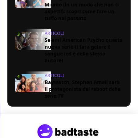
Milano (in un modo che non ti
aspetti): scopri come fare un
tuffo nel passato
ARTICOLI
3
Se ami American Psycho questa
nuova serie ti farà gelare il
sangue (ed è dello stesso
autore)
ARTICOLI
4
Baywatch, Stephen Amell sarà
il protagonista del reboot della
serie TV