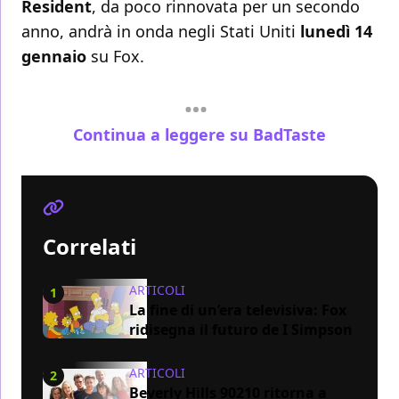
Resident
, da poco rinnovata per un secondo
anno, andrà in onda negli Stati Uniti
lunedì 14
gennaio
su Fox.
Continua a leggere su BadTaste
Correlati
ARTICOLI
1
La fine di un’era televisiva: Fox
ridisegna il futuro de I Simpson
ARTICOLI
2
Beverly Hills 90210 ritorna a