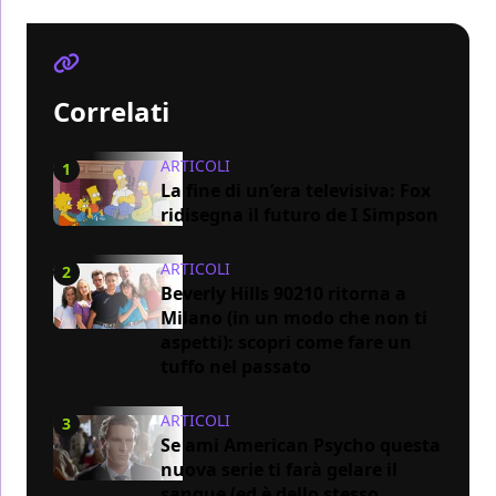
Correlati
ARTICOLI
1
La fine di un’era televisiva: Fox
ridisegna il futuro de I Simpson
ARTICOLI
2
Beverly Hills 90210 ritorna a
Milano (in un modo che non ti
aspetti): scopri come fare un
tuffo nel passato
ARTICOLI
3
Se ami American Psycho questa
nuova serie ti farà gelare il
sangue (ed è dello stesso