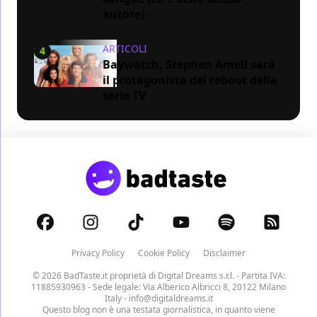
autore)
ARTICOLI
4
Baywatch, Stephen Amell sarà
il protagonista del reboot della
serie TV
Privacy Policy
Cookie Policy
Disclaimer
© 2026 BadTaste.it proprietà di
Digital Dreams s.r.l.
- Partita IVA:
11885930963 - Sede legale: Via Alberico Albricci 8, 20122 Milano
Italy -
info@digitaldreams.it
Questo blog non è una testata giornalistica, in quanto viene