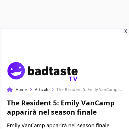
Recensioni
Format video
Marvel
Netflix
Disney+
Prime
X
TV
Home
Articoli
The Resident 5: Emily VanCamp apparirà nel season finale
The Resident 5: Emily VanCamp
apparirà nel season finale
Emily VanCamp apparirà nel season finale