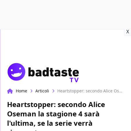
Recensioni
Format video
Marvel
Netflix
Disney+
Prime
X
TV
Home
Articoli
Heartstopper: secondo Alice Oseman la stagione 4 sarà l'ultima, se la serie verrà rinnovata
Heartstopper: secondo Alice
Oseman la stagione 4 sarà
l'ultima, se la serie verrà