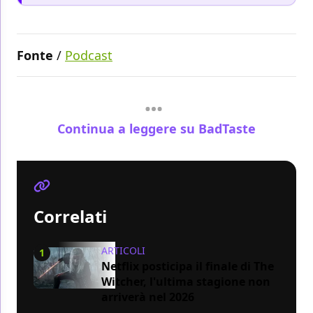
Fonte
/
Podcast
Continua a leggere su BadTaste
Correlati
ARTICOLI
1
Netflix posticipa il finale di The
Witcher, l'ultima stagione non
arriverà nel 2026