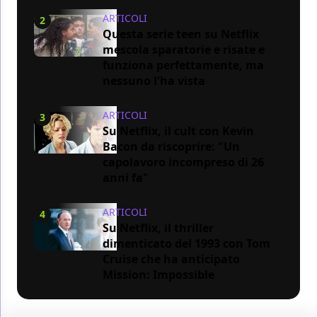
ARTICOLI
2
Questa serie teen su Netflix
mescola sparatorie e risate e
funziona perfettamente, ma
nessuno l'ha vista
ARTICOLI
3
Su Netflix, il cult con Kevin
Bacon da riscoprire: "Un
capolavoro incompreso di 26
anni fa"
ARTICOLI
4
Su Netflix, il thriller
dimenticato del 1993 con Tom
Cruise che ha anticipato
Mission: Impossible