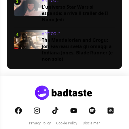
ARTICOLI
3
L'universo Star Wars si
espande: arriva il trailer de Il
Nono Jedi
ARTICOLI
4
The Mandalorian and Grogu:
Jon Favreau svela gli omaggi a
Indiana Jones, Blade Runner (e
non solo)
Privacy Policy
Cookie Policy
Disclaimer