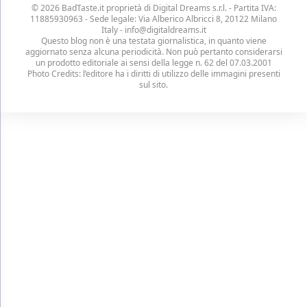
© 2026 BadTaste.it proprietà di
Digital Dreams s.r.l.
- Partita IVA:
11885930963 - Sede legale: Via Alberico Albricci 8, 20122 Milano
Italy -
info@digitaldreams.it
Questo blog non è una testata giornalistica, in quanto viene
aggiornato senza alcuna periodicità. Non può pertanto considerarsi
un prodotto editoriale ai sensi della legge n. 62 del 07.03.2001
Photo Credits: l’editore ha i diritti di utilizzo delle immagini presenti
sul sito.