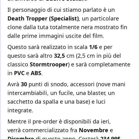
Il personaggio di cui stiamo parlato è un
Death Tropper (Specialist)
, un particolare
clone dalla tuta totalmente nera mostrato fin
dalle prime immagini uscite del film.
Questo sarà realizzato in scala
1/6
e per
questo sarà altro
32,5
cm (2,5 cm in più del
classico
Stormtrooper
) e sarà completamente
in
PVC
e
ABS
.
Avrà
30
punti di snodo, accessori (nove mani
intercambiabili, un fucile, una blaster, un
sacchetto da spalla e una base) e luci
integrate.
Mentre il pre-order è disponibili da ieri,
verrà commercializzato fra
Novembre
e
Dicembre
di questo anno. Costerà
234,99$