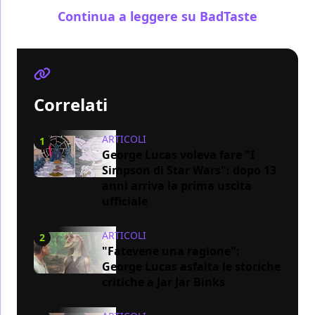
Continua a leggere su BadTaste
Correlati
ARTICOLI
1
George Lucas voleva fare "I
Simpson di Star Wars": dopo 13
anni arriva la prima uscita
ufficiale
ARTICOLI
2
"Fatevene una ragione":
George Lucas asfalta le storiche
critiche a Jar Jar Binks