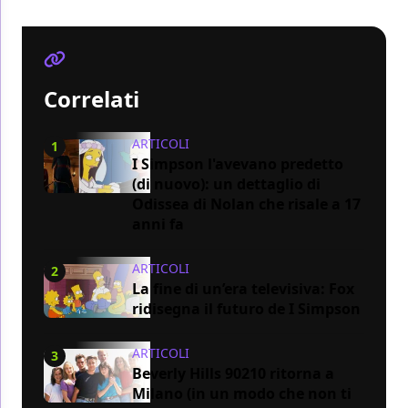
Correlati
ARTICOLI
1
I Simpson l'avevano predetto
(di nuovo): un dettaglio di
Odissea di Nolan che risale a 17
anni fa
ARTICOLI
2
La fine di un’era televisiva: Fox
ridisegna il futuro de I Simpson
ARTICOLI
3
Beverly Hills 90210 ritorna a
Milano (in un modo che non ti