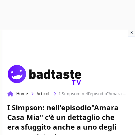
Recensioni
Format video
Marvel
Netflix
Disney+
Prime
X
TV
Home
Articoli
I Simpson: nell'episodio"Amara Casa Mia" c'è un dettaglio che era sfuggito anche a uno degli sceneggiatori
I Simpson: nell'episodio"Amara
Casa Mia" c'è un dettaglio che
era sfuggito anche a uno degli