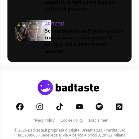
aspetti): scopri come fare un
tuffo nel passato
ARTICOLI
4
Se ami American Psycho questa
nuova serie ti farà gelare il
sangue (ed è dello stesso
autore)
Privacy Policy
Cookie Policy
Disclaimer
© 2026 BadTaste.it proprietà di
Digital Dreams s.r.l.
- Partita IVA:
11885930963 - Sede legale: Via Alberico Albricci 8, 20122 Milano