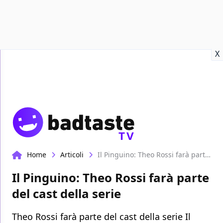
Recensioni
Format video
Marvel
Netflix
Disney+
Prime
X
TV
Home
Articoli
Il Pinguino: Theo Rossi farà parte del cast della serie
Il Pinguino: Theo Rossi farà parte
del cast della serie
Theo Rossi farà parte del cast della serie Il