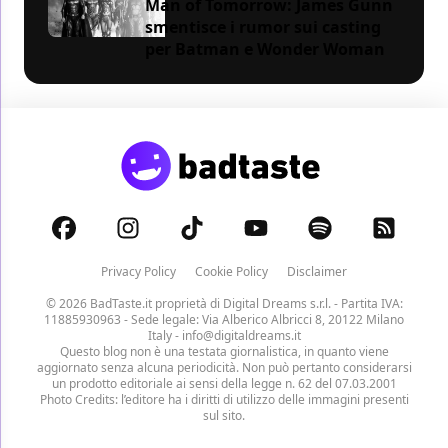
Man of Tomorrow: James Gunn
smentisce i rumor sui casting
per Batman e Wonder Woman
Privacy Policy
Cookie Policy
Disclaimer
© 2026 BadTaste.it proprietà di
Digital Dreams s.r.l.
- Partita IVA:
11885930963 - Sede legale: Via Alberico Albricci 8, 20122 Milano
Italy -
info@digitaldreams.it
Questo blog non è una testata giornalistica, in quanto viene
aggiornato senza alcuna periodicità. Non può pertanto considerarsi
un prodotto editoriale ai sensi della legge n. 62 del 07.03.2001
Photo Credits: l’editore ha i diritti di utilizzo delle immagini presenti
sul sito.