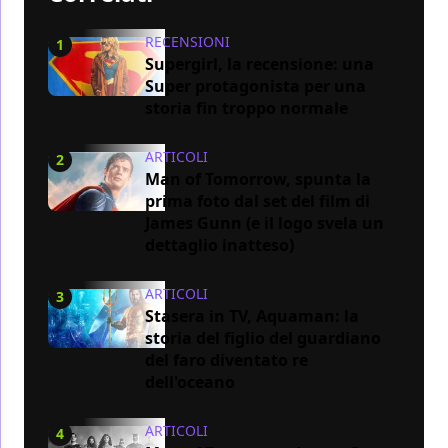
RECENSIONI
1
Supergirl, la recensione: una
Super protagonista per una
storia fin troppo normale
ARTICOLI
2
Man of Tomorrow, spunta la
prima foto dal set del film di
James Gunn (e il logo svela un
dettaglio inatteso)
ARTICOLI
3
Stasera in TV, Aquaman: la
storia del figlio del guardiano
del faro diventato re
dell'oceano
ARTICOLI
4