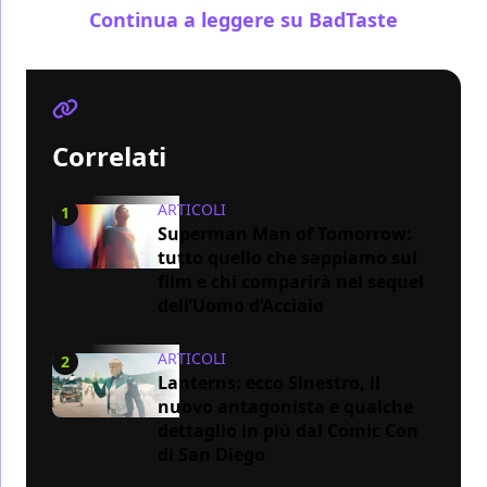
Continua a leggere su BadTaste
Correlati
ARTICOLI
1
Superman Man of Tomorrow:
tutto quello che sappiamo sul
film e chi comparirà nel sequel
dell’Uomo d’Acciaio
ARTICOLI
2
Lanterns: ecco Sinestro, il
nuovo antagonista e qualche
dettaglio in più dal Comic Con
di San Diego