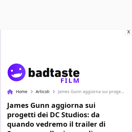
Recensioni
Format video
Marvel
Netflix
Disney+
Prime
X
FILM
Home
Articoli
James Gunn aggiorna sui progetti dei DC Studios: da quando vedremo il trailer di Superman alle riprese di Supergirl
James Gunn aggiorna sui
progetti dei DC Studios: da
quando vedremo il trailer di