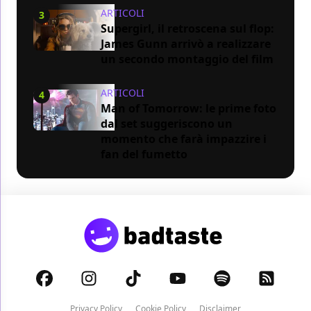
ARTICOLI
3
Supergirl, il retroscena sul flop:
James Gunn arrivò a realizzare
un secondo montaggio del film
ARTICOLI
4
Man of Tomorrow: le prime foto
dal set suggeriscono un
momento che farà impazzire i
fan del fumetto
Privacy Policy
Cookie Policy
Disclaimer