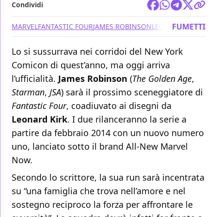
Condividi
FUMETTI
MARVEL
FANTASTIC FOUR
JAMES ROBINSON
LEONARD KIRK
Lo si sussurrava nei corridoi del New York
Comicon di quest’anno, ma oggi arriva
l’ufficialità.
James Robinson
(
The Golden Age
,
Starman
,
JSA
) sarà il prossimo sceneggiatore di
Fantastic Four
, coadiuvato ai disegni da
Leonard Kirk
. I due rilanceranno la serie a
partire da febbraio 2014 con un nuovo numero
uno, lanciato sotto il brand All-New Marvel
Now.
Secondo lo scrittore, la sua run sarà incentrata
su “una famiglia che trova nell’amore e nel
sostegno reciproco la forza per affrontare le