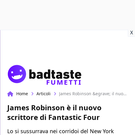
Recensioni
Format video
Marvel
Netflix
Disney+
Prime
X
FUMETTI
Home
Articoli
James Robinson &egrave; il nuovo scrittore di Fantastic Four
James Robinson è il nuovo
scrittore di Fantastic Four
Lo si sussurrava nei corridoi del New York