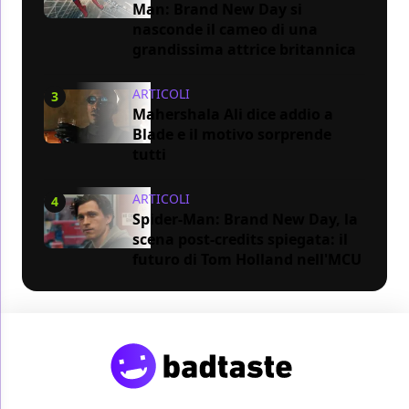
Man: Brand New Day si
nasconde il cameo di una
grandissima attrice britannica
ARTICOLI
3
Mahershala Ali dice addio a
Blade e il motivo sorprende
tutti
ARTICOLI
4
Spider-Man: Brand New Day, la
scena post-credits spiegata: il
futuro di Tom Holland nell'MCU