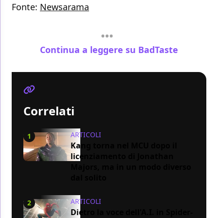
Fonte:
Newsarama
Continua a leggere su BadTaste
Correlati
ARTICOLI
1
Kang torna nel MCU dopo il
licenziamento di Jonathan
Majors, ma in un modo diverso
dal solito
ARTICOLI
2
Dietro la voce dell'A.I. in Spider-